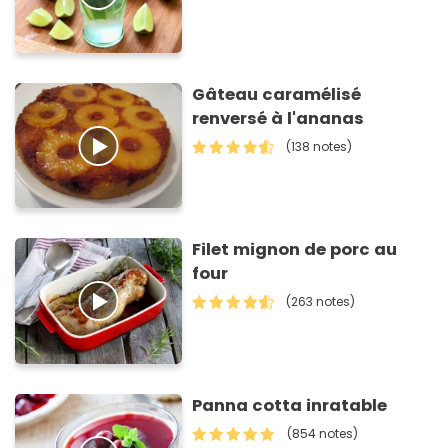
Gâteau caramélisé
renversé à l'ananas
(138 notes)
Filet mignon de porc au
four
(263 notes)
Panna cotta inratable
(854 notes)