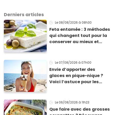
Derniers articles
Le 08/08/2026
à 08h30
Feta entamée : 3 méthodes
qui changent tout pour la
conserver au mieux et
qu’elle ne devienne pas
sèche !
Le 07/08/2026
à 07h00
Envie d’apporter des
glaces en pique-nique ?
Voici l’astuce pour les
transporter facilement et
les conserver sans qu’elles
ne fondent !
Le 06/08/2026
à 11h23
Que faire avec des grosses