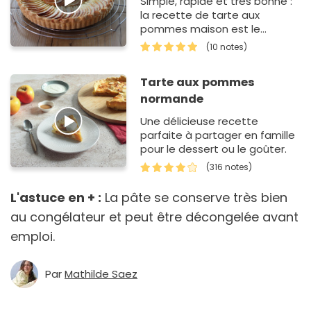
Simple, rapide et très bonne :
la recette de tarte aux
pommes maison est le
dessert idéal des repas de
(10 notes)
famille. Mais comment faire
une tarte aux pomme…
Tarte aux pommes
normande
Une délicieuse recette
parfaite à partager en famille
pour le dessert ou le goûter.
(316 notes)
L'astuce en + :
La pâte se conserve très bien
au congélateur et peut être décongelée avant
emploi.
Par
Mathilde Saez