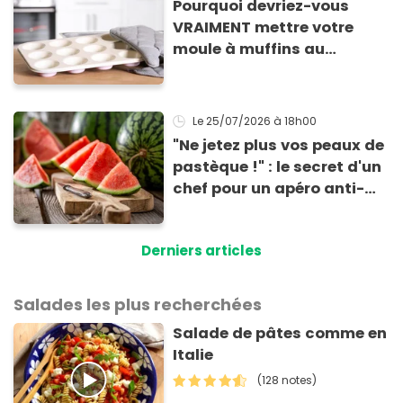
Pourquoi devriez-vous
VRAIMENT mettre votre
moule à muffins au
congélateur ? Cette astuce
va sauver vos apéros d’été
!
Le 25/07/2026
à 18h00
"Ne jetez plus vos peaux de
pastèque !" : le secret d'un
chef pour un apéro anti-
gaspi prêt en 10 minutes
Derniers articles
Salades les plus recherchées
Salade de pâtes comme en
Italie
(128 notes)