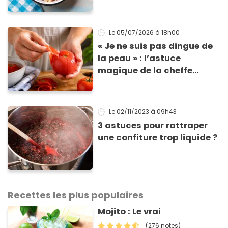
faire une salade irrésistible
Le 05/07/2026
à 18h00
« Je ne suis pas dingue de
la peau » : l’astuce
magique de la cheffe
Stéphanie Le Quellec pour
monder les tomates ultra-
facilement
Le 02/11/2023
à 09h43
3 astuces pour rattraper
une confiture trop liquide ?
Recettes les plus populaires
Mojito : Le vrai
(276 notes)