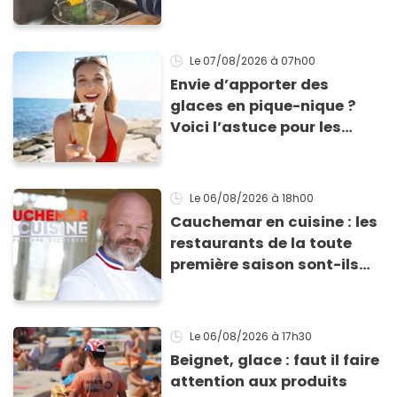
cette experte en hygiène
Le 07/08/2026
à 07h00
Envie d’apporter des
glaces en pique-nique ?
Voici l’astuce pour les
transporter facilement et
les conserver sans qu’elles
ne fondent !
Le 06/08/2026
à 18h00
Cauchemar en cuisine : les
restaurants de la toute
première saison sont-ils
encore ouverts ?
Le 06/08/2026
à 17h30
Beignet, glace : faut il faire
attention aux produits