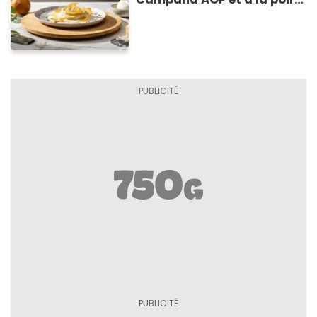
caramélisée, sur fondue et
tuiles croustillants de
Asiago AOP