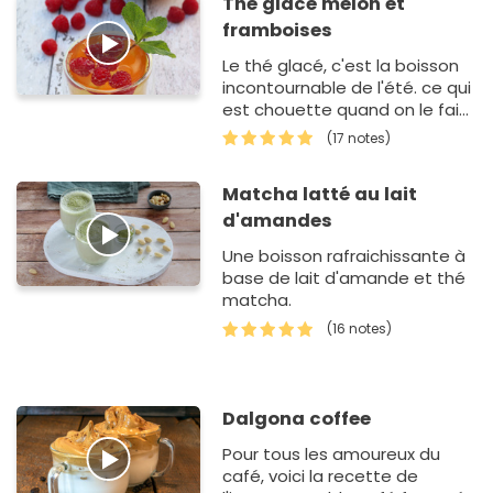
Thé glacé melon et
framboises
Le thé glacé, c'est la boisson
incontournable de l'été. ce qui
est chouette quand on le fait
à la maison, c'est qu'on peut
(17 notes)
le cus…
Matcha latté au lait
d'amandes
Une boisson rafraichissante à
base de lait d'amande et thé
matcha.
(16 notes)
Dalgona coffee
Pour tous les amoureux du
café, voici la recette de