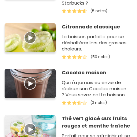
Starbucks ?
(5 notes)
Citronnade classique
La boisson parfaite pour se
déshaltérer lors des grosses
chaleurs.
(50 notes)
Cacolac maison
Qui n'a jamais eu envie de
réaliser son Cacolac maison
? Vous savez cette boisson
lactée au cacao à boire
(3 notes)
chaud ou froid...
Thé vert glacé aux fruits
rouges et menthe fraîche
Parfait pour se rafraîchir et se