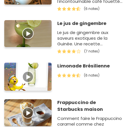
l'incontournable café fouetté,
le dalgona coffee.
(6 notes)
Le jus de gingembre
Le jus de gingembre aux
saveurs exotiques de la
Guinée. Une recette
authentique de Madame
(7 notes)
Fofana pour les ateliers de
cuisine du monde Kialatok.
Limonade Brésilienne
(6 notes)
Frappuccino de
Starbucks maison
Comment faire le Frappuccino
caramel comme chez