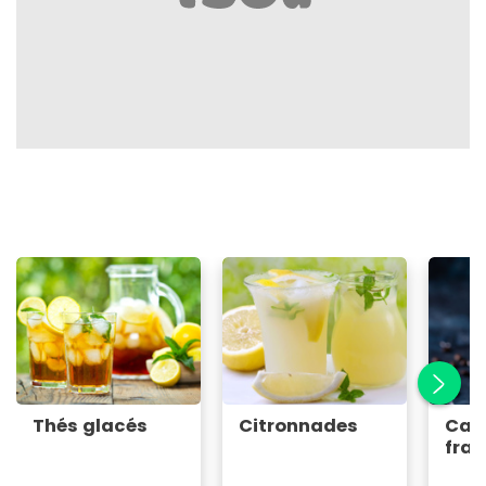
Thés glacés
Citronnades
Café
fra