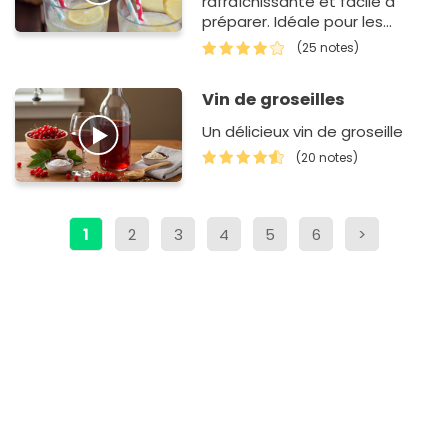
rafraîchissante et facile à
préparer. Idéale pour les
barbecues et pique-nique.
(25 notes)
Vin de groseilles
Un délicieux vin de groseille
(20 notes)
1
2
3
4
5
6
>