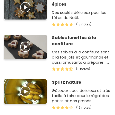
épices
Des sablés délicieux pour les
fêtes de Noël.
(18 notes)
Sablés lunettes à la
confiture
Ces sablés à la confiture sont
à la fois jolis et gourmands et
aussi amusants à préparer ! A
déguster à l'heure du…
(11 notes)
Spritz nature
Gâteaux secs delicieux et très
facile à faire pour le régal des
petits et des grands.
(19 notes)