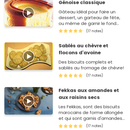
Génoise classique
Gâteau idéal pour faire un
dessert, un garteau de fête,
ou même de garnir le fond
des coupes à dessert.
(17 notes)
Sablés au chèvre et
flocons d'avoine
Des biscuits complets et
sablés au fromage de chèvre!
(17 notes)
Fekkas aux amandes et
aux raisins secs
Les Fekkas, sont des biscuits
marocains de forme allongée
et qui sont garnis d'amandes
entières concassées et de
(17 notes)
raisins secs. Ils sont crousti…