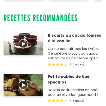
RECETTES RECOMMANDÉES
Biscuits au cacao fourrés
à la vanille
Qui ne connaît pas les Oréos !
Ce célèbre biscuit au cacao
est fourré d'une crème goût
vanille. Le principe de la
(16 notes)
dégustation ? Tournez, léchez,
plongez ! Seulement…
Petits sablés de Noël
speculos
De jolis petits sablés de noël
pour un réveillon gourmand !
(16 notes)