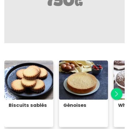
Biscuits sablés
Génoises
Who