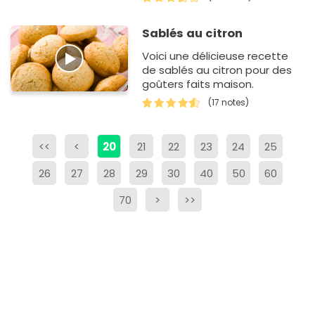
Sablés au citron
Voici une délicieuse recette
de sablés au citron pour des
goûters faits maison.
(17 notes)
<<
<
20
21
22
23
24
25
26
27
28
29
30
40
50
60
70
>
>>