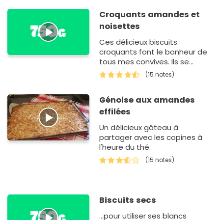
Croquants amandes et
noisettes
Ces délicieux biscuits
croquants font le bonheur de
tous mes convives. Ils se
conservent très bien dans une
(15 notes)
boite en métal, vous pourrez
donc en profiter plus longt…
Génoise aux amandes
effilées
Un délicieux gâteau à
partager avec les copines à
l'heure du thé.
(15 notes)
Biscuits secs
...pour utiliser ses blancs