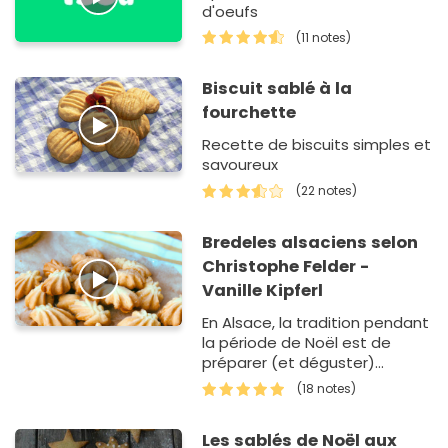
d'oeufs
(11 notes)
Biscuit sablé à la
fourchette
Recette de biscuits simples et
savoureux
(22 notes)
Bredeles alsaciens selon
Christophe Felder -
Vanille Kipferl
En Alsace, la tradition pendant
la période de Noël est de
préparer (et déguster)
différentes sortes de bredeles
(18 notes)
(petits gâteaux).. nous allons
proposer 2 recettes d…
Les sablés de Noël aux