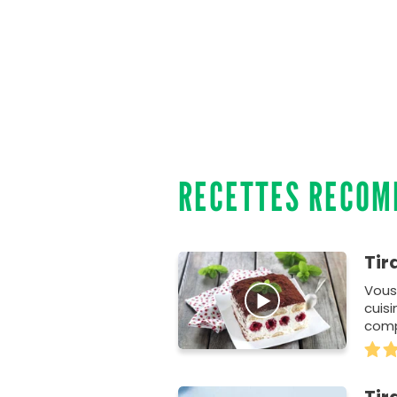
RECETTES RECO
Tir
Vous
cuis
comp
Pour 