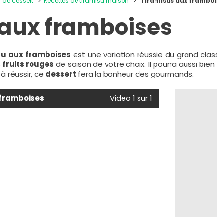
s de dessert
Recettes de tiramisu maison
Tiramisus aux frambo
 aux framboises
su aux framboises
est une variation réussie du grand class
s
fruits rouges
de saison de votre choix. Il pourra aussi bien
 à réussir, ce
dessert
fera la bonheur des gourmands.
 framboises
Video 1 sur 1