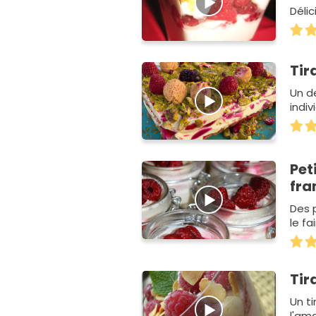
Délic
Tir
Un de
indiv
Pet
fra
Des 
le fa
Tir
Un t
l'am