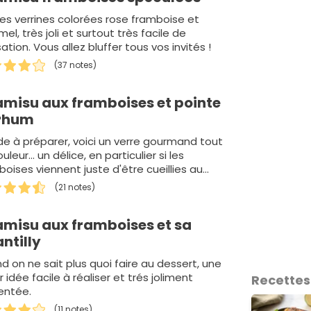
tes verrines colorées rose framboise et
el, très joli et surtout très facile de
sation. Vous allez bluffer tous vos invités !
(37 notes)
amisu aux framboises et pointe
 rhum
de à préparer, voici un verre gourmand tout
uleur... un délice, en particulier si les
oises viennent juste d'être cueillies au
 !
(21 notes)
amisu aux framboises et sa
ntilly
d on ne sait plus quoi faire au dessert, une
 idée facile à réaliser et trés joliment
Recettes
entée.
(11 notes)