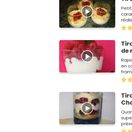
Peti
caram
réali
Tir
de
Rapi
en co
framb
jardin
Tir
Cha
Quan
super
prés