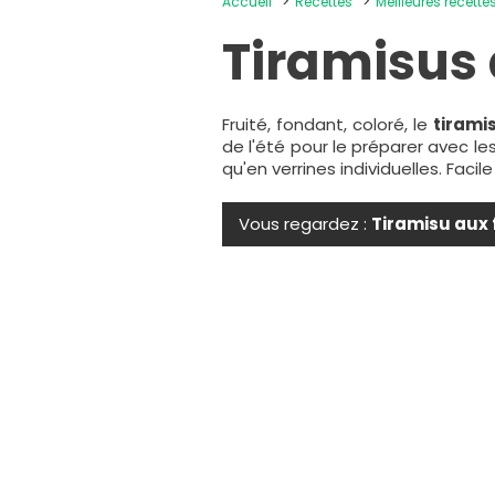
Accueil
Recettes
Meilleures recette
Tiramisus
Fruité, fondant, coloré, le
tirami
de l'été pour le préparer avec le
qu'en verrines individuelles. Facile
Vous regardez :
Tiramisu aux