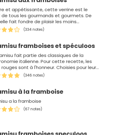
amisu aux framboises
re et appétissante, cette verrine est le
l de tous les gourmands et gourmets. De
 elle fait fondre de plaisir les moins
mands...
(334 notes)
amisu framboises et spéculoos
ramisu fait partie des classiques de la
ronomie italienne. Pour cette recette, les
s rouges sont à l'honneur. Choisies pour leur
r si part…
(346 notes)
amisu à la framboise
misu a la framboise
(67 notes)
amisu framboises speculoos