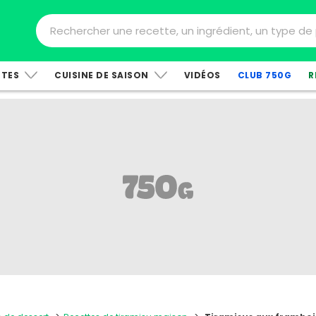
TTES
CUISINE DE SAISON
VIDÉOS
CLUB 750G
R