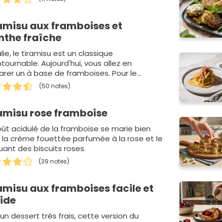
amisu aux framboises et
the fraîche
alie, le tiramisu est un classique
tournable. Aujourd'hui, vous allez en
arer un à base de framboises. Pour le
ir, vous…
(50 notes)
amisu rose framboise
oût acidulé de la framboise se marie bien
 la crème fouettée parfumée à la rose et le
uant des biscuits roses.
(39 notes)
amisu aux framboises facile et
ide
un dessert très frais, cette version du