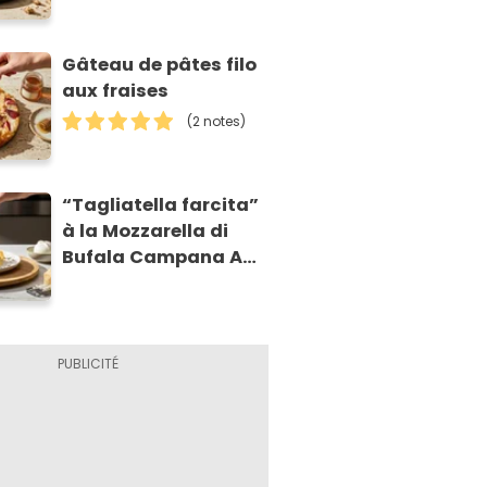
Gâteau de pâtes filo
aux fraises
(2 notes)
“Tagliatella farcita”
à la Mozzarella di
Bufala Campana AOP
et à la poire
caramélisée, sur
fondue et tuiles
croustillants de
Asiago AOP