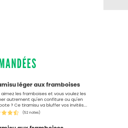
MMANDÉES
amisu léger aux framboises
 aimez les framboises et vous voulez les
iner autrement qu'en confiture ou qu'en
ote ? Ce tiramisu va bluffer vos invités.
le réussir…
(52 notes)