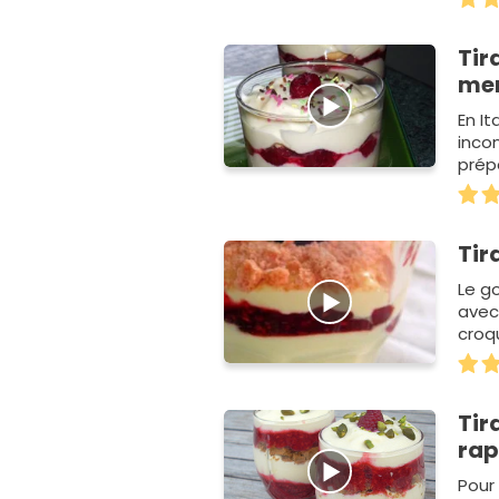
Tir
men
En It
incon
prép
réuss
Tir
Le g
avec
croq
Tir
rap
Pour 