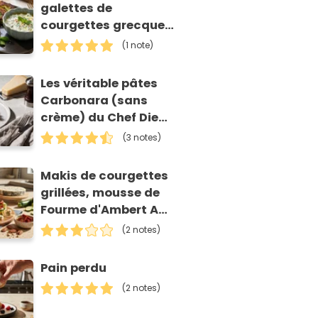
galettes de
courgettes grecques
(kolokithokeftedes)
(1 note)
Les véritable pâtes
Carbonara (sans
crème) du Chef Diego
Accettulli
(3 notes)
Makis de courgettes
grillées, mousse de
Fourme d'Ambert AOP
et tomates séchées
(2 notes)
Pain perdu
(2 notes)