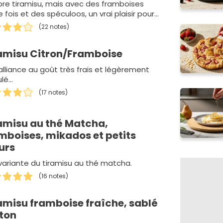
bre tiramisu, mais avec des framboises
 fois et des spéculoos, un vrai plaisir pour
eux et les papilles!…
(22 notes)
amisu Citron/Framboise
alliance au goût très frais et légèrement
lé...
(17 notes)
amisu au thé Matcha,
mboises, mikados et petits
urs
variante du tiramisu au thé matcha.
(16 notes)
amisu framboise fraîche, sablé
ton