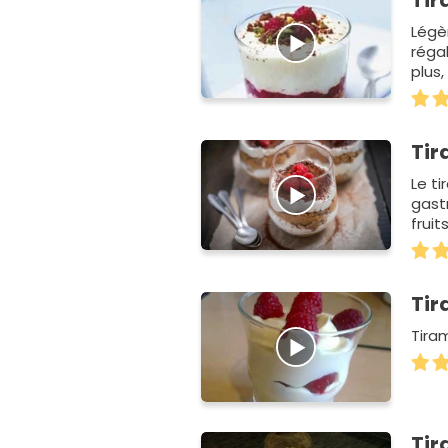
Tir
Légè
réga
plus,
gour
Tir
Le ti
gast
fruit
saveu
Tir
Tira
Tir