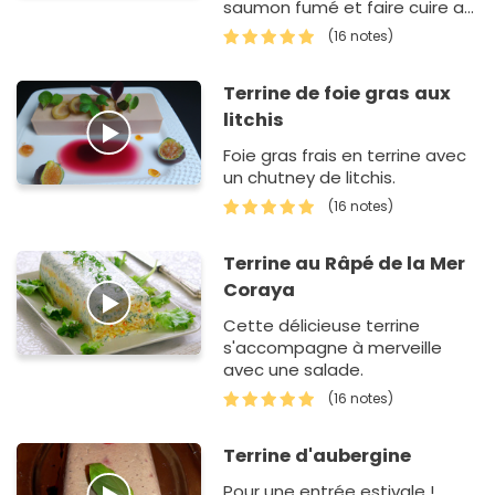
saumon fumé et faire cuire au
bain marie pour une texture
(16 notes)
aérée et fraiche.
Terrine de foie gras aux
litchis
Foie gras frais en terrine avec
un chutney de litchis.
(16 notes)
Terrine au Râpé de la Mer
Coraya
Cette délicieuse terrine
s'accompagne à merveille
avec une salade.
(16 notes)
Terrine d'aubergine
Pour une entrée estivale !