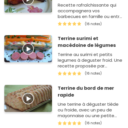
Recette rafraîchissante qui
accompagnera vos
barbecues en famille ou entre
amis.
(16 notes)
Terrine surimi et
macédoine de légumes
Terrine au surimi et petits
legumes à deguster froid. Une
recette proposée par
Jofranck.
(16 notes)
Terrine du bord de mer
rapide
Une terrine à déguster tiède
ou froide, avec un peu de
mayonnaise ou une petite
sauce crème fraîche,
(16 notes)
citron, ciboulette.