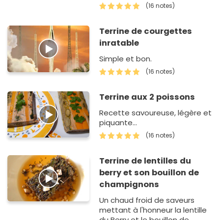
séduira tous vos convives
(16 notes)
Terrine de courgettes
inratable
Simple et bon.
(16 notes)
Terrine aux 2 poissons
Recette savoureuse, légère et
piquante...
(16 notes)
Terrine de lentilles du
berry et son bouillon de
champignons
Un chaud froid de saveurs
mettant à l'honneur la lentille
du Berry et le bouillon de