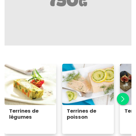
Terrines de
Terrines de
Terr
légumes
poisson