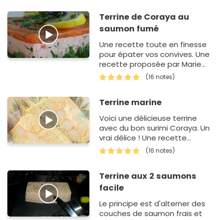
Terrine de Coraya au
saumon fumé
Une recette toute en finesse
pour épater vos convives. Une
recette proposée par Marie
du blog 'Weitweitland'.
(16 notes)
Terrine marine
Voici une délicieuse terrine
avec du bon surimi Coraya. Un
vrai délice ! Une recette
proposée par Pose.
(16 notes)
Terrine aux 2 saumons
facile
Le principe est d'alterner des
couches de saumon frais et