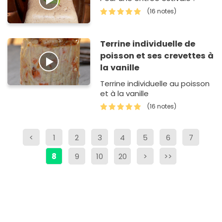
(16 notes)
Terrine individuelle de
poisson et ses crevettes à
la vanille
Terrine individuelle au poisson
et à la vanille
(16 notes)
<
1
2
3
4
5
6
7
8
9
10
20
>
>>