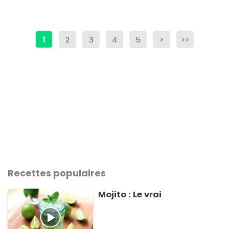
1
2
3
4
5
>
>>
Recettes populaires
Mojito : Le vrai