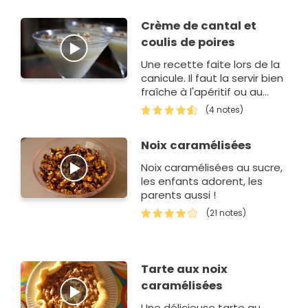
Crème de cantal et
coulis de poires
Une recette faite lors de la
canicule. Il faut la servir bien
fraîche à l'apéritif ou au
moment du fromage par
(4 notes)
exemple.
Noix caramélisées
Noix caramélisées au sucre,
les enfants adorent, les
parents aussi !
(21 notes)
Tarte aux noix
caramélisées
Une délicieuse tarte au