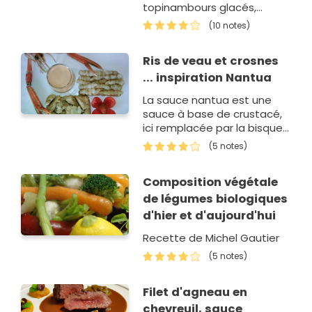
topinambours glacés,
crosnes et cerfeuil
(10 notes)
tubéreux.
Ris de veau et crosnes
... inspiration Nantua
La sauce nantua est une
sauce à base de crustacé,
ici remplacée par la bisque
de homard, un vrai délice
(5 notes)
accompagné de ris de veau
et crosnes !
Composition végétale
de légumes biologiques
d'hier et d'aujourd'hui
Recette de Michel Gautier
(5 notes)
Filet d'agneau en
chevreuil, sauce