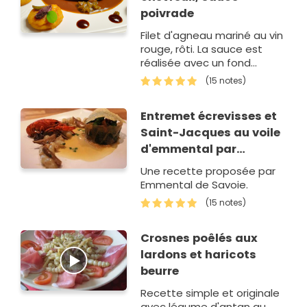
poivrade
Filet d'agneau mariné au vin
rouge, rôti. La sauce est
réalisée avec un fond
d'agneau et la marinade.
(15 notes)
Les légumes cuits
séparément sont réunis en
Entremet écrevisses et
cocotte avec une c…
Saint-Jacques au voile
d'emmental par
l'EPMTTH
Une recette proposée par
Emmental de Savoie.
(15 notes)
Crosnes poêlés aux
lardons et haricots
beurre
Recette simple et originale
avec légume d'antan au