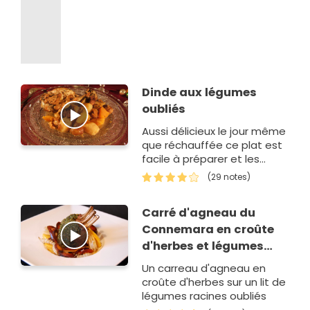
Dinde aux légumes
oubliés
Aussi délicieux le jour même
que réchauffée ce plat est
facile à préparer et les
invités en redemandent
(29 notes)
toujours
Carré d'agneau du
Connemara en croûte
d'herbes et légumes
oubliés
Un carreau d'agneau en
croûte d'herbes sur un lit de
légumes racines oubliés