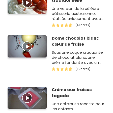
traditionnelle
Une version de la célèbre
pâtisserie australienne,
réalisée uniquement avec
des fraises pour célébrer
(41 notes)
l'arrivé…
Dome chocolat blanc
cœur de fraise
Sous une coque craquante
de chocolat blanc, une
crème fondante avec un
cœur de fraises cliforette
(15 notes)
sur un sablé.
Crème aux fraises
tagada
Une délicieuse recette pour
les enfants.