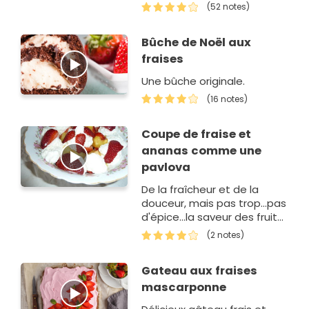
(52 notes)
Bûche de Noël aux
fraises
Une bûche originale.
(16 notes)
Coupe de fraise et
ananas comme une
pavlova
De la fraîcheur et de la
douceur, mais pas trop...pas
d'épice...la saveur des fruits
uniquement!Ce dessert a
(2 notes)
suivi un curry vert de poulet
aux trois fruits (recette…
Gateau aux fraises
mascarponne