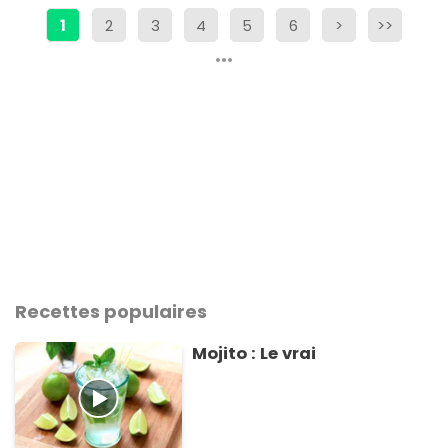
1
2
3
4
5
6
>
>>
Recettes populaires
Mojito : Le vrai