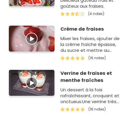
Délicieux gâteau frais et
goûteux aux fraises.
(4 notes)
Crème de fraises
Mixer les fraises, ajouter de
la crème fraîche épaisse,
du sucre et mettre au
frais. C'est délicieux.
(16 notes)
Verrine de fraises et
menthe fraîches
Un dessert à la fois
rafraîchissant, croquant et
onctueux.Une verrine très
facile à réaliser et idéale
(16 notes)
pour les beaux jours.