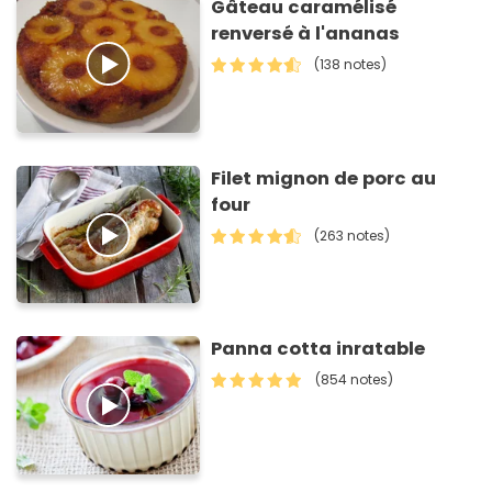
Gâteau caramélisé
renversé à l'ananas
(138 notes)
Filet mignon de porc au
four
(263 notes)
Panna cotta inratable
(854 notes)