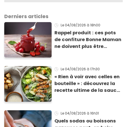
Derniers articles
Le 04/08/2026
à 18h00
Rappel produit : ces pots
de confiture Bonne Maman
ne doivent plus être
consommés en raison d'un
risque de présence de
morceaux de verre
Le 04/08/2026
à 17h30
« Rien à voir avec celles en
bouteille » : découvrez la
recette ultime de la sauce
César par un chef étoilé
Le 04/08/2026
à 16h31
Quels sodas ou boissons