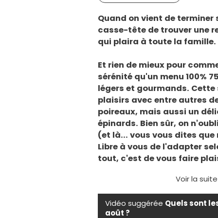
Quand on vient de terminer s
casse-tête de trouver une rec
qui plaira à toute la famille.
Et rien de mieux pour comme
sérénité qu'un menu 100% 75
légers et gourmands. Cette 
plaisirs avec entre autres d
poireaux, mais aussi un déli
épinards. Bien sûr, on n'oubl
(et là... vous vous dites q
Libre à vous de l'adapter se
tout, c'est de vous faire plais
Voir la suit
Vidéo suggérée
Quels sont le
août ?