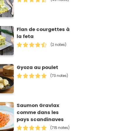
Flan de courgettes à
la feta
(2 notes)
Gyoza au poulet
(73 notes)
Saumon Gravlax
comme dans les
pays scandinaves
(715 notes)