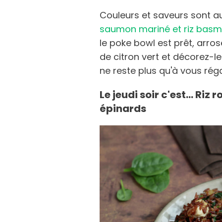
Couleurs et saveurs sont 
saumon mariné et riz basm
le poke bowl est prêt, arro
de citron vert et décorez-l
ne reste plus qu'à vous réga
Le jeudi soir c'est... Riz
épinards