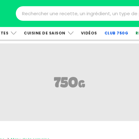
TTES
CUISINE DE SAISON
VIDÉOS
CLUB 750G
R