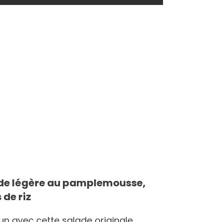
alade légère au pamplemousse,
 de riz
un avec cette salade originale,