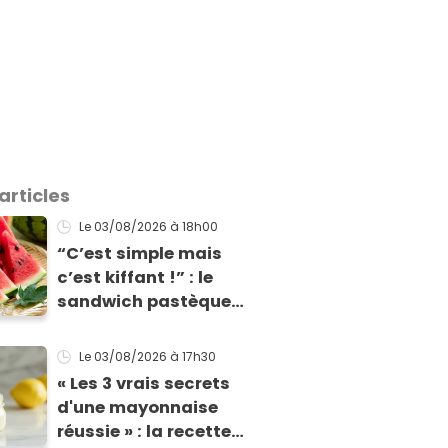
articles
Le 03/08/2026
à 18h00
“C’est simple mais
c’est kiffant !” : le
sandwich pastèque
de Norbert Tarayre
va vous rafraîchir
Le 03/08/2026
à 17h30
cet été !
« Les 3 vrais secrets
d'une mayonnaise
réussie » : la recette