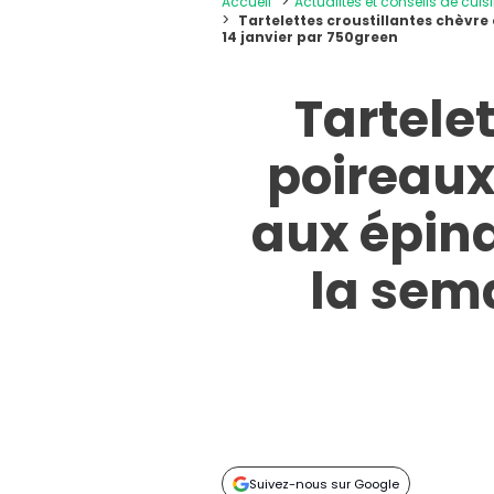
Accueil
Actualités et conseils de cuis
Tartelettes croustillantes chèvre 
14 janvier par 750green
Tartelet
poireaux,
aux épina
la sema
Suivez-nous sur Google