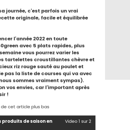
a journée, c'est parfois un vrai
ette originale, facile et équilibrée
ncer l'année 2022 en toute
0green avec 5 plats rapides, plus
semaine vous pourrez varier les
es tartelettes croustillantes chèvre et
cieux riz rouge sauté au poulet et
ie pas la liste de courses qui va avec
ue nous sommes vraiment sympas).
lon vos envies, car l'important après
ir !
e de cet article plus bas
s produits de saison en
Video 1 sur 2