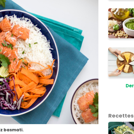
Der
Recettes
iz basmati.