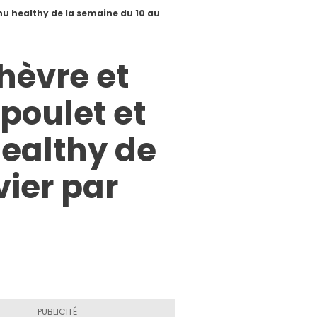
enu healthy de la semaine du 10 au
chèvre et
 poulet et
healthy de
vier par