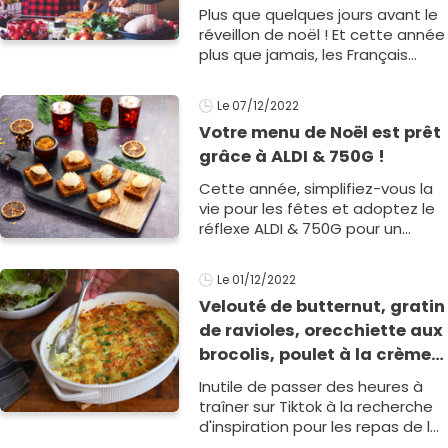
Plus que quelques jours avant le
réveillon de noël ! Et cette année
plus que jamais, les Français
voient les choses en grand. Entre
la décoration, votre tenue de
Le 07/12/2022
f&ec1
Votre menu de Noël est prêt
grâce à ALDI & 750G !
Cette année, simplifiez-vous la
vie pour les fêtes et adoptez le
réflexe ALDI & 750G pour un
menu festif de l’apéritif au
dessert qui ravira tous vos
Le 01/12/2022
convives.
Velouté de butternut, gratin
de ravioles, orecchiette aux
brocolis, poulet à la crème
et tian de pommes de terre :
Inutile de passer des heures à
le menu de la semaine du 5
traîner sur Tiktok à la recherche
au 9 décembre
d'inspiration pour les repas de la
semaine ; 750g a déjà pensé à