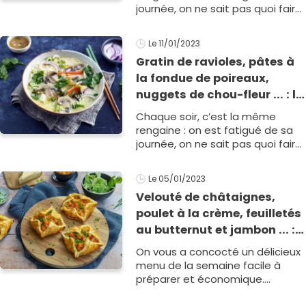
journée, on ne sait pas quoi faire
à manger et l'on a des restes sur
les bras que l'on ne veut pas
Le 11/01/2023
gaspille1
Gratin de ravioles, pâtes à
la fondue de poireaux,
nuggets de chou-fleur ... : le
menu de la semaine du 16
Chaque soir, c’est la même
au 20 janvier 2023
rengaine : on est fatigué de sa
journée, on ne sait pas quoi faire
à manger et l'on a des restes sur
les bras que l'on ne veut pas
Le 05/01/2023
gaspille1
Velouté de châtaignes,
poulet à la crème, feuilletés
au butternut et jambon ... :
le menu de la semaine du 9
On vous a concocté un délicieux
au 13 janvier 2023
menu de la semaine facile à
préparer et économique.
Chouette, vous allez vous