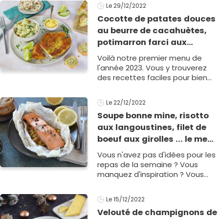
régaler à moindre coût et sans
Le 29/12/2022
pas1
Cocotte de patates douces
au beurre de cacahuètes,
potimarron farci aux
châtaignes, carbonnade
Voilà notre premier menu de
flamande : votre menu de la
l'année 2023. Vous y trouverez
semaine du 2 janvier 2023
des recettes faciles pour bien
commencer l'année. Avec nos
recettes familiales de la
Le 22/12/2022
semaine du 2 janvier 2023, vous
Soupe bonne mine, risotto
tr1
aux langoustines, filet de
boeuf aux girolles ... le menu
de la semaine du 26 au 30
Vous n'avez pas d'idées pour les
décembre 2022
repas de la semaine ? Vous
manquez d'inspiration ? Vous
voulez manger équilibré et de
saison, mais avez peur
Le 15/12/2022
d'exploser le budget courses ?
Velouté de champignons de
Face1