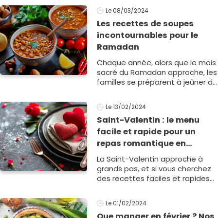
jour J vous prend la tête. Et si on1
Le 08/03/2024
Les recettes de soupes
incontournables pour le
Ramadan
Chaque année, alors que le mois
sacré du Ramadan approche, les
familles se préparent à jeûner du
lever au coucher du soleil,
s'abstenant de nourriture et de
Le 13/02/2024
boisson.1
Saint-Valentin : le menu
facile et rapide pour un
repas romantique en
amoureux !
La Saint-Valentin approche à
grands pas, et si vous cherchez
des recettes faciles et rapides
pour deux personnes, nous vous
avons concocté le menu parfait
Le 01/02/2024
pour célébrer vo1
Que manger en février ? Nos