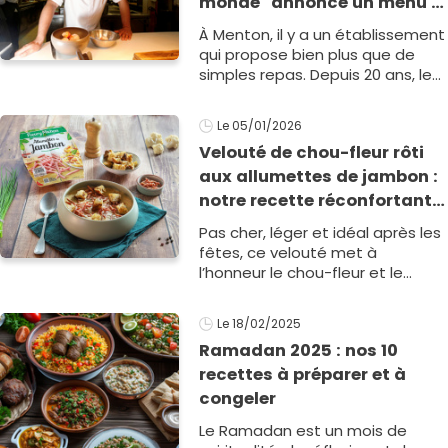
monde" annonce un menu à
4 mains historique avec une
À Menton, il y a un établissement
autre légende
qui propose bien plus que de
simples repas. Depuis 20 ans, le
Mirazur incarne une cuisine
vivante, inspirée par la nature et
Le 05/01/2026
les saisons. Pour m1
Velouté de chou-fleur rôti
aux allumettes de jambon :
notre recette réconfortante
pour les soirs d’hiver
Pas cher, léger et idéal après les
fêtes, ce velouté met à
l’honneur le chou-fleur et le
sublime avec l’ajout de
délicieuses allumettes de1
Le 18/02/2025
Ramadan 2025 : nos 10
recettes à préparer et à
congeler
Le Ramadan est un mois de