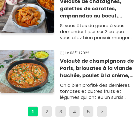
Velouté de châtaignes,
galettes de carottes,
empanadas au boeuf,
aiguillettes de poulet, pâtes
Si vous êtes du genre à vous
à la sauce rose : le menu de
demander 1 jour sur 2 ce que
la semaine du 14 au 18
vous allez bien pouvoir manger
ce soir, ce menu de la semaine
novembre
est pour vous. On vous donne
Le 03/11/2022
des inspirations de recettes à1
Velouté de champignons de
Paris, briouates à la viande
hachée, poulet à la crème,
chou-fleur façon pizza et
On a bien profité des dernières
spaghetti all'amatriciana :
tomates et autres fruits et
le menu de la semaine du 7
légumes qui ont eu un sursis
grâce à la météo clémente. Mais
au 11 novembre
toutes les bo1
1
2
3
4
5
>