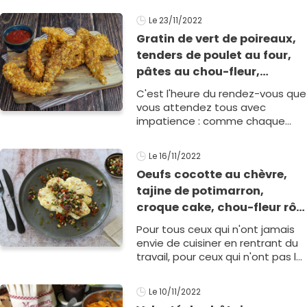
tout. Voici notre men1
Le 23/11/2022
Gratin de vert de poireaux,
tenders de poulet au four,
pâtes au chou-fleur,
carottes rôties et curry de
C'est l'heure du rendez-vous que
butternut : le menu de la
vous attendez tous avec
semaine du 28 novembre au
impatience : comme chaque
semaine, on vous dévoile notre
02 décembre
menu concocté spécialement
Le 16/11/2022
pour la saison. A nous les bonnes
Oeufs cocotte au chèvre,
rec1
tajine de potimarron,
croque cake, chou-fleur rôti
et fondue de poireaux : le
Pour tous ceux qui n'ont jamais
menu de la semaine du 21
envie de cuisiner en rentrant du
au 25 novembre
travail, pour ceux qui n'ont pas le
temps et qui ont toujours dix-
huit trucs à faire avant plutôt
Le 10/11/2022
que rester à c&o1