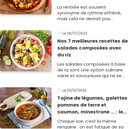
La rentrée est souvent
synonyme de rythme effréné,
mais cela ne devrait pas
compromettre la délicieuse
expérience d'un dîner savoureux.
Le 26/07/2023
Voici une sélec1
Nos 7 meilleures recettes de
salades composées avec
du riz
Les salades composées à base
de riz sont une option culinaire
saine et savoureuse qui ne se
démode jamais. Faciles à
préparer, elles offrent une
Le 20/01/2023
explosion de saveur1
Tajine de légumes, galettes
pommes de terre et
saumon, minestrone ... : le
menu de la semaine du 23
Chaque soir, c’est la même
au 27 janvier 2023
rengaine : on est fatigué de sa