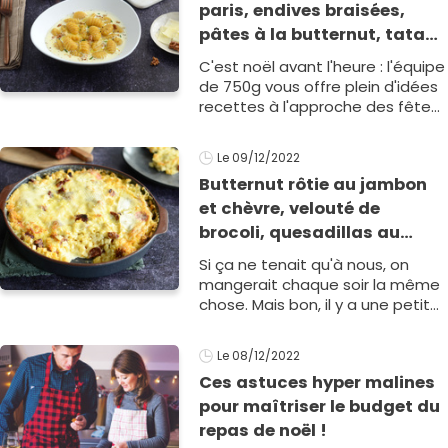
paris, endives braisées,
pâtes à la butternut, tataki
de magret de canard,
C'est noël avant l'heure : l'équipe
gnocchi au potiron : le menu
de 750g vous offre plein d'idées
de la semaine du 19 au 23
recettes à l'approche des fêtes
de fin d'année pour manger des
décembre
plats festifs, équili1
Le 09/12/2022
Butternut rôtie au jambon
et chèvre, velouté de
brocoli, quesadillas au
poulet, croziflette au
Si ça ne tenait qu'à nous, on
chorizospaghetti cacio e
mangerait chaque soir la même
pepe : le menu de la
chose. Mais bon, il y a une petite
voix qui nous dit de manger
semaine du 12 au 16
équilibré et de saison, en faisant
décembre
Le 08/12/2022
la part1
Ces astuces hyper malines
pour maîtriser le budget du
repas de noël !