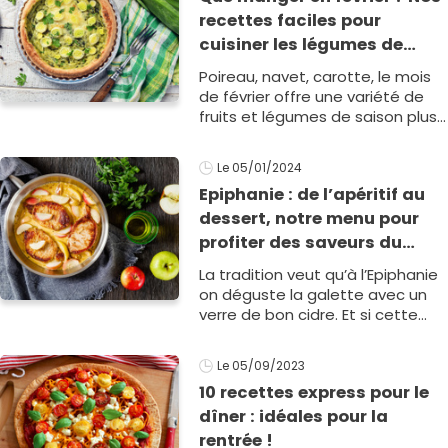
recettes faciles pour
cuisiner les légumes de
saison
Poireau, navet, carotte, le mois
de février offre une variété de
fruits et légumes de saison plus
restreinte que le reste de
l’année, mais avec laquelle on
Le 05/01/2024
pe1
Epiphanie : de l’apéritif au
dessert, notre menu pour
profiter des saveurs du
cidre !
La tradition veut qu’à l’Epiphanie
on déguste la galette avec un
verre de bon cidre. Et si cette
année, on préparait aussi un
menu 100 % cidre pour profiter
Le 05/09/2023
de1
10 recettes express pour le
dîner : idéales pour la
rentrée !