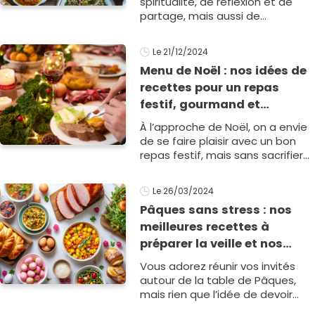
spiritualité, de réflexion et de
partage, mais aussi de
préparation de délicieux repas
pour rompre le jeûne quotidien.
Le 21/12/2024
Pour faciliter cette1
Menu de Noël : nos idées de
recettes pour un repas
festif, gourmand et
économique !
À l’approche de Noël, on a envie
de se faire plaisir avec un bon
repas festif, mais sans sacrifier
son budget. Pas besoin de foie
gras ou de saumon fumé pour
Le 26/03/2024
se régale1
Pâques sans stress : nos
meilleures recettes à
préparer la veille et nos
astuces pour un repas
Vous adorez réunir vos invités
pascal délicieux et détendu
autour de la table de Pâques,
!
mais rien que l’idée de devoir
passer des heures en cuisine le