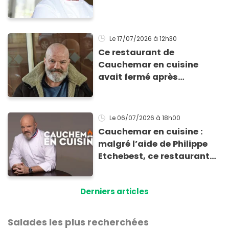
Mimose et Georget depuis
le passage de Philippe
Etchebest ?
Le 17/07/2026
à 12h30
Ce restaurant de
Cauchemar en cuisine
avait fermé après
l'émission : il ouvre à
nouveau, avec l’ancien
patron !
Le 06/07/2026
à 18h00
Cauchemar en cuisine :
malgré l’aide de Philippe
Etchebest, ce restaurant
vient de fermer
définitivement ses portes
Derniers articles
Salades les plus recherchées