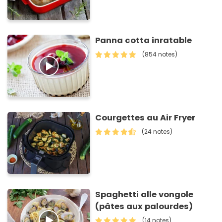
Panna cotta inratable
(854 notes)
Courgettes au Air Fryer
(24 notes)
Spaghetti alle vongole
(pâtes aux palourdes)
(14 notes)