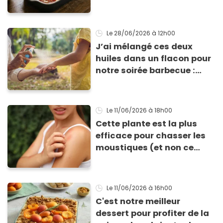
pâte à lasagne sans
gluten et sans lactose
Le 28/06/2026
à 12h00
J’ai mélangé ces deux
huiles dans un flacon pour
notre soirée barbecue :
tout le monde a exigé de
repartir avec la recette de
ma lotion
Le 11/06/2026
à 18h00
Cette plante est la plus
efficace pour chasser les
moustiques (et non ce
n’est pas la citronnelle !)
Le 11/06/2026
à 16h00
C'est notre meilleur
dessert pour profiter de la