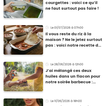
courgettes : voici ce qu’il
ne faut surtout pas faire !
Le 01/07/2026
à 07h00
Il vous reste du riz à la
maison ? Ne le jetez surtout
pas : voici notre recette de
pâte à lasagne sans
gluten et sans lactose
Le 28/06/2026
à 12h00
J’ai mélangé ces deux
huiles dans un flacon pour
notre soirée barbecue :
tout le monde a exigé de
repartir avec la recette de
ma lotion
Le 11/06/2026
à 18h00