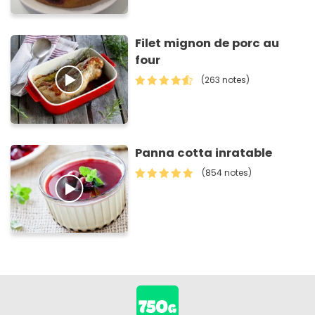
Filet mignon de porc au
four
(263 notes)
Panna cotta inratable
(854 notes)