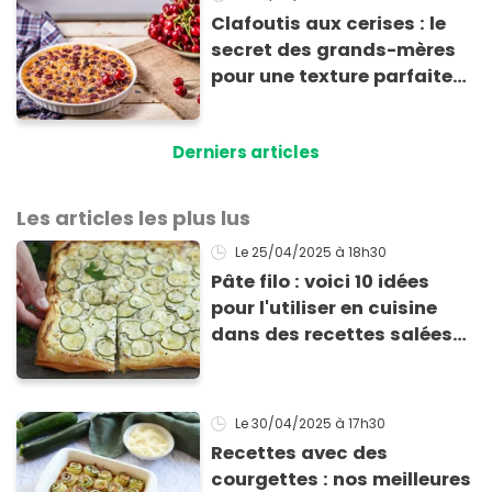
Clafoutis aux cerises : le
secret des grands-mères
pour une texture parfaite
(et l’erreur que l’on fait
presque tous)
Derniers articles
Les articles les plus lus
Le 25/04/2025
à 18h30
Pâte filo : voici 10 idées
pour l'utiliser en cuisine
dans des recettes salées
ou sucrées !
Le 30/04/2025
à 17h30
Recettes avec des
courgettes : nos meilleures