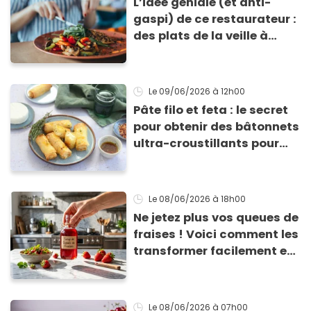
L’idée géniale (et anti-
gaspi) de ce restaurateur :
des plats de la veille à
emporter pour 5 euros, les
clients adorent
Le 09/06/2026
à 12h00
Pâte filo et feta : le secret
pour obtenir des bâtonnets
ultra-croustillants pour
l'apéro
Le 08/06/2026
à 18h00
Ne jetez plus vos queues de
fraises ! Voici comment les
transformer facilement en
sirop
Le 08/06/2026
à 07h00