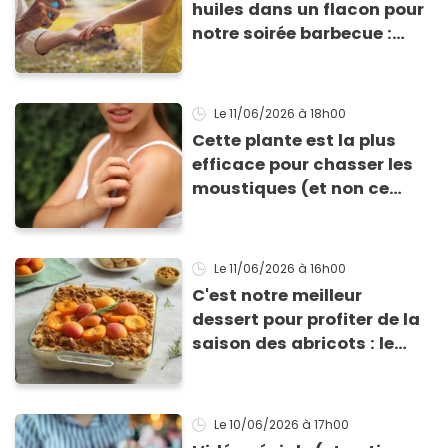
huiles dans un flacon pour
notre soirée barbecue :
tout le monde a exigé de
repartir avec la recette de
ma lotion
Le 11/06/2026
à 18h00
Cette plante est la plus
efficace pour chasser les
moustiques (et non ce
n’est pas la citronnelle !)
Le 11/06/2026
à 16h00
C'est notre meilleur
dessert pour profiter de la
saison des abricots : le
tiramisu au spéculoos
Le 10/06/2026
à 17h00