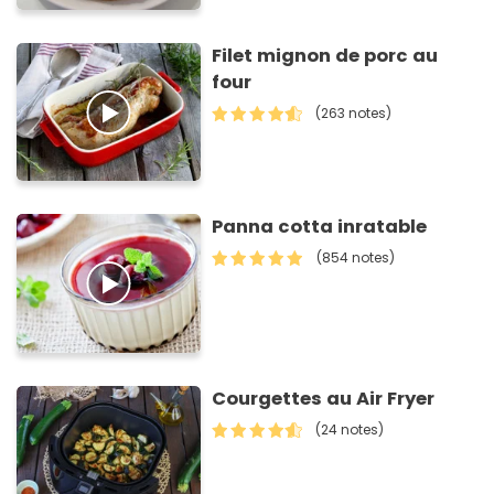
Filet mignon de porc au
four
(263 notes)
Panna cotta inratable
(854 notes)
Courgettes au Air Fryer
(24 notes)