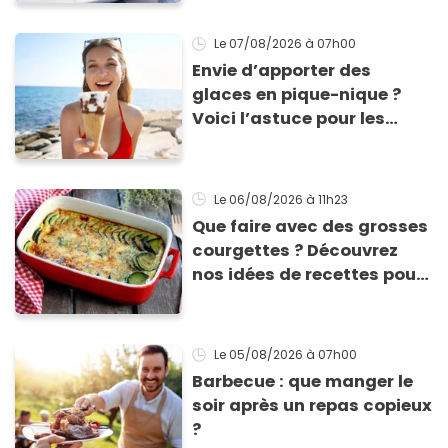
sèche !
Le 07/08/2026
à 07h00
Envie d’apporter des
glaces en pique-nique ?
Voici l’astuce pour les
transporter facilement et
les conserver sans qu’elles
ne fondent !
Le 06/08/2026
à 11h23
Que faire avec des grosses
courgettes ? Découvrez
nos idées de recettes pour
les cuisiner
Le 05/08/2026
à 07h00
Barbecue : que manger le
soir après un repas copieux
?