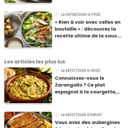
Le 04/08/2026
à 17h30
« Rien à voir avec celles en
bouteille » : découvrez la
recette ultime de la sauce
César par un chef étoilé
Les articles les plus lus
Le 28/07/2026
à 12h00
Connaissez-vous le
Zarangollo ? Ce plat
espagnol à la courgette,
prêt en 15 min pour moins
de 3 € !
Le 29/07/2026
à 09h00
Vous avez des aubergines