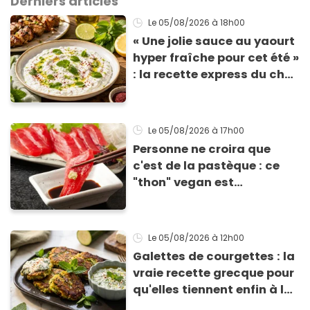
Derniers articles
Le 05/08/2026
à 18h00
« Une jolie sauce au yaourt
hyper fraîche pour cet été »
: la recette express du chef
Éric Frechon pour
accompagner vos
grillades
Le 05/08/2026
à 17h00
Personne ne croira que
c'est de la pastèque : ce
"thon" vegan est
totalement bluffant
Le 05/08/2026
à 12h00
Galettes de courgettes : la
vraie recette grecque pour
qu'elles tiennent enfin à la
cuisson