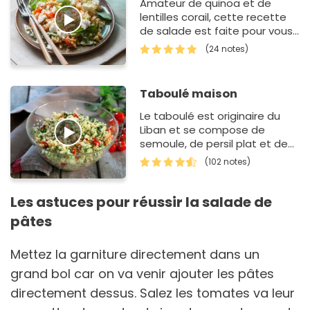
Amateur de quinoa et de
lentilles corail, cette recette
de salade est faite pour vous !
En effet, si vous n'avez pas
(24 notes)
d'inspiration pour le repas du
midi ou du soir,…
Taboulé maison
Le taboulé est originaire du
Liban et se compose de
semoule, de persil plat et de
tomate. Notre version est un
(102 notes)
peu différente. Nous
l’appr&eacut…
Les astuces pour réussir la salade de
pâtes
Mettez la garniture directement dans un
grand bol car on va venir ajouter les pâtes
directement dessus. Salez les tomates va leur