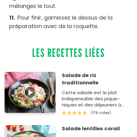
mélangez le tout.
Pour finir, garnissez le dessus de la
préparation avec de la roquette.
LES RECETTES LIÉES
Salade de riz
traditionnelle
Cette salade est le plat
indispensable des pique-
niques et des déjeuners à
emporter. Elle rassemble du
(176 notes)
riz, du thon et du maïs avec
des lé…
Salade lentilles corail