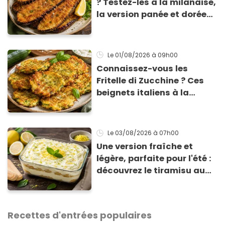
? Testez-les à la milanaise,
la version panée et dorée
qui change du gratin
classique
Le 01/08/2026
à 09h00
Connaissez-vous les
Fritelle di Zucchine ? Ces
beignets italiens à la
courgette prêts en 10 min
sont un pur délice !
Le 03/08/2026
à 07h00
Une version fraîche et
légère, parfaite pour l'été :
découvrez le tiramisu au
citron de Viviana, la
gagnante de Top Chef !
Recettes d'entrées populaires