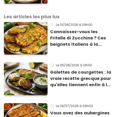
accompagner vos
grillades
Les articles les plus lus
Le 01/08/2026
à 09h00
Connaissez-vous les
Fritelle di Zucchine ? Ces
beignets italiens à la
courgette prêts en 10 min
sont un pur délice !
Le 05/08/2026
à 12h00
Galettes de courgettes : la
vraie recette grecque pour
qu'elles tiennent enfin à la
cuisson
Le 29/07/2026
à 09h00
Vous avez des aubergines