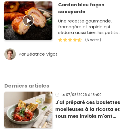
Cordon bleu façon
savoyarde
Une recette gourmande,
fromagère et rapide qui
séduira aussi bien les petits
que les grands !
(6 notes)
Par
Béatrice Vigot
Derniers articles
Le 07/08/2026
à 18h00
J'ai préparé ces boulettes
moelleuses à la ricotta et
tous mes invités m'ont
supplié d'avoir la recette !