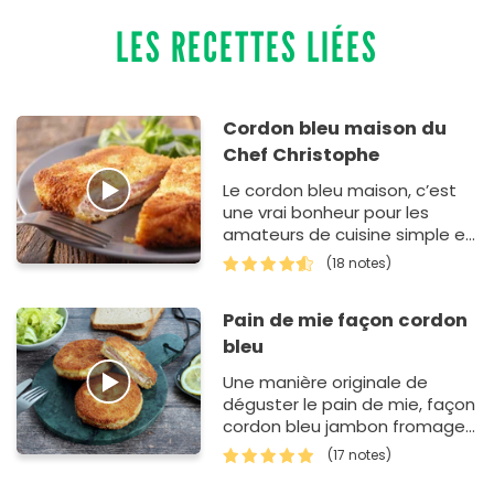
LES RECETTES LIÉES
Cordon bleu maison du
Chef Christophe
Le cordon bleu maison, c’est
une vrai bonheur pour les
amateurs de cuisine simple et
gourmande. Avec du fromage
(18 notes)
fondant et du jambon bien
savoureux, le tout e…
Pain de mie façon cordon
bleu
Une manière originale de
déguster le pain de mie, façon
cordon bleu jambon fromage.
Faciles à préparer et idéales
(17 notes)
comme en…