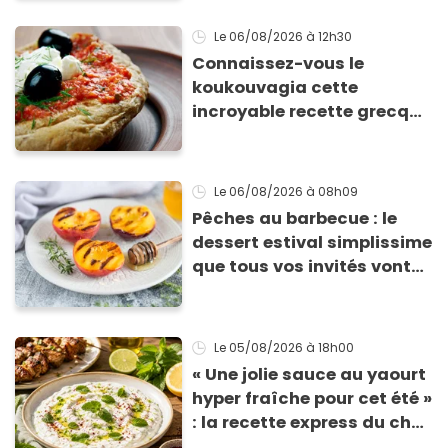
Le 06/08/2026
à 12h30
Connaissez-vous le
koukouvagia cette
incroyable recette grecque
à base de pain rassis et de
tomates
Le 06/08/2026
à 08h09
Pêches au barbecue : le
dessert estival simplissime
que tous vos invités vont
vous réclamer
Le 05/08/2026
à 18h00
« Une jolie sauce au yaourt
hyper fraîche pour cet été »
: la recette express du chef
Éric Frechon pour