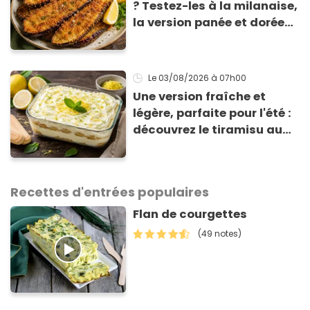
? Testez-les à la milanaise,
la version panée et dorée
qui change du gratin
classique
Le 03/08/2026
à 07h00
Une version fraîche et
légère, parfaite pour l'été :
découvrez le tiramisu au
citron de Viviana, la
gagnante de Top Chef !
Recettes d'entrées populaires
Flan de courgettes
(49 notes)