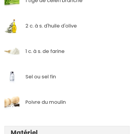
1 tige de céleri branche
2 c. à s. d'huile d'olive
1 c. à s. de farine
Sel ou sel fin
Poivre du moulin
Matériel