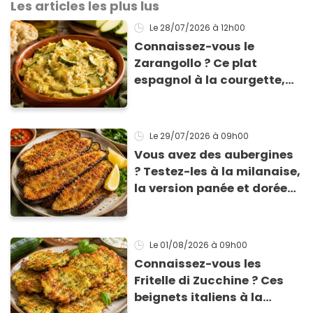
Les articles les plus lus
Le 28/07/2026
à 12h00
Connaissez-vous le
Zarangollo ? Ce plat
espagnol à la courgette,
prêt en 15 min pour moins
de 3 € !
Le 29/07/2026
à 09h00
Vous avez des aubergines
? Testez-les à la milanaise,
la version panée et dorée
qui change du gratin
classique
Le 01/08/2026
à 09h00
Connaissez-vous les
Fritelle di Zucchine ? Ces
beignets italiens à la