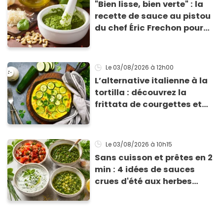
"Bien lisse, bien verte" : la
recette de sauce au pistou
du chef Éric Frechon pour
sublimer vos plats d'été !
Le 03/08/2026
à 12h00
L’alternative italienne à la
tortilla : découvrez la
frittata de courgettes et
ricotta à moins de 4 €
Le 03/08/2026
à 10h15
Sans cuisson et prêtes en 2
min : 4 idées de sauces
crues d'été aux herbes
fraîches à tester d'urgence
pour vos barbecues et
salades