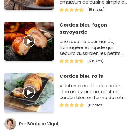
amateurs de cuisine simple et
gourmande. Avec du fromage
(18 notes)
fondant et du jambon bien
savoureux, le tout e…
Cordon bleu façon
savoyarde
Une recette gourmande,
fromagère et rapide qui
séduira aussi bien les petits
que les grands !
(6 notes)
Cordon bleu rolls
Voici une recette de cordon
bleu assez unique, c'est un
cordon bleu en forme de rôti
et quand on le découpe, on
(8 notes)
obtient des beaux rolls
appétiss…
Par
Béatrice Vigot