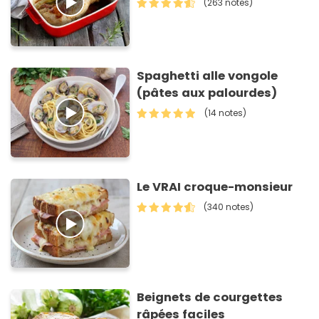
(263 notes)
Spaghetti alle vongole
(pâtes aux palourdes)
(14 notes)
Le VRAI croque-monsieur
(340 notes)
Beignets de courgettes
râpées faciles