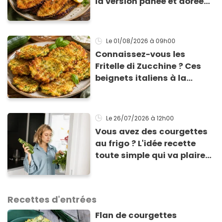
la version panée et dorée
qui change du gratin
classique
Le 01/08/2026
à 09h00
Connaissez-vous les
Fritelle di Zucchine ? Ces
beignets italiens à la
courgette prêts en 10 min
sont un pur délice !
Le 26/07/2026
à 12h00
Vous avez des courgettes
au frigo ? L'idée recette
toute simple qui va plaire
aux enfants (et aux
adultes aussi) !
Recettes d'entrées
Flan de courgettes