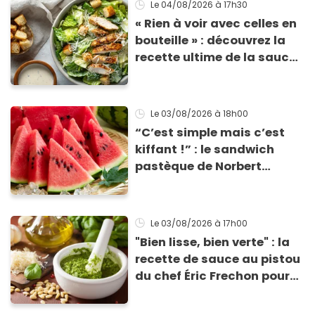
Le 04/08/2026
à 17h30
« Rien à voir avec celles en
bouteille » : découvrez la
recette ultime de la sauce
César par un chef étoilé
Le 03/08/2026
à 18h00
“C’est simple mais c’est
kiffant !” : le sandwich
pastèque de Norbert
Tarayre va vous rafraîchir
cet été !
Le 03/08/2026
à 17h00
"Bien lisse, bien verte" : la
recette de sauce au pistou
du chef Éric Frechon pour
sublimer vos plats d'été !