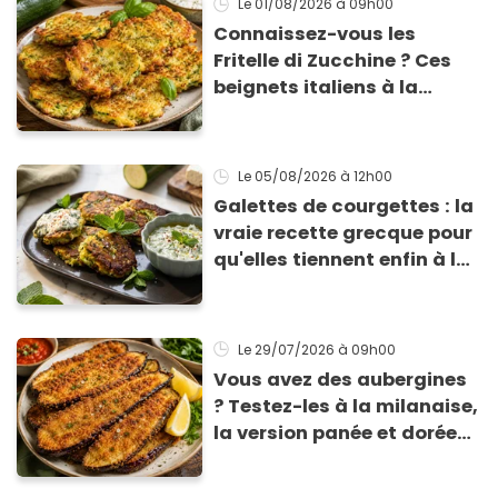
Le 01/08/2026
à 09h00
Connaissez-vous les
Fritelle di Zucchine ? Ces
beignets italiens à la
courgette prêts en 10 min
sont un pur délice !
Le 05/08/2026
à 12h00
Galettes de courgettes : la
vraie recette grecque pour
qu'elles tiennent enfin à la
cuisson
Le 29/07/2026
à 09h00
Vous avez des aubergines
? Testez-les à la milanaise,
la version panée et dorée
qui change du gratin
classique