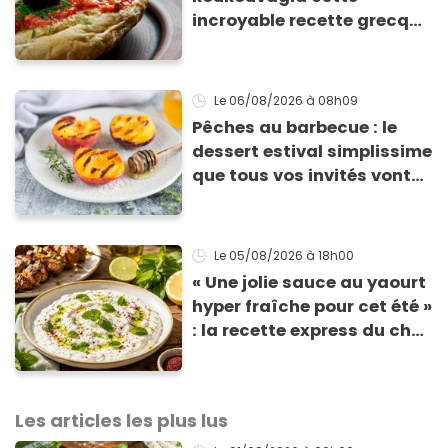
incroyable recette grecque
à base de pain rassis et de
tomates
Le 06/08/2026
à 08h09
Pêches au barbecue : le
dessert estival simplissime
que tous vos invités vont
vous réclamer
Le 05/08/2026
à 18h00
« Une jolie sauce au yaourt
hyper fraîche pour cet été »
: la recette express du chef
Éric Frechon pour
accompagner vos
grillades
Les articles les plus lus