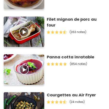
Filet mignon de porc au
four
(263 notes)
Panna cotta inratable
(854 notes)
Courgettes au Air Fryer
(24 notes)