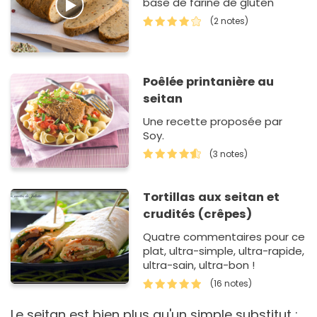
base de farine de gluten
(2 notes)
Poêlée printanière au
seitan
Une recette proposée par
Soy.
(3 notes)
Tortillas aux seitan et
crudités (crêpes)
Quatre commentaires pour ce
plat, ultra-simple, ultra-rapide,
ultra-sain, ultra-bon !
(16 notes)
Le seitan est bien plus qu'un simple substitut :