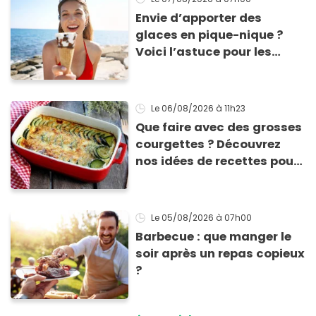
Envie d’apporter des
glaces en pique-nique ?
Voici l’astuce pour les
transporter facilement et
les conserver sans qu’elles
ne fondent !
Le 06/08/2026
à 11h23
Que faire avec des grosses
courgettes ? Découvrez
nos idées de recettes pour
les cuisiner
Le 05/08/2026
à 07h00
Barbecue : que manger le
soir après un repas copieux
?