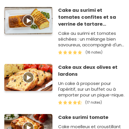
Cake au surimi et
tomates confites et sa
verrine de tartare
d'avocat
Cake au surimi et tomates
séchées : un mélange bien
savoureux, accompagné d'une
verrine de légumes, pleine de
(16 notes)
fraîcheur.
Cake aux deux olives et
lardons
Un cake à proposer pour
l'apéritif, sur un buffet ou à
emporter pour un pique-nique.
(17 notes)
Cake surimi tomate
Cake moelleux et croustillant