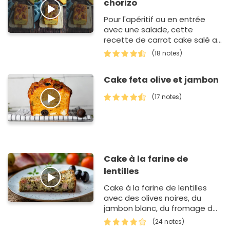
chorizo
Pour l'apéritif ou en entrée
avec une salade, cette
recette de carrot cake salé au
chorizo représente le met
(18 notes)
idéal pour ouvrir l'…
Cake feta olive et jambon
(17 notes)
Cake à la farine de
lentilles
Cake à la farine de lentilles
avec des olives noires, du
jambon blanc, du fromage de
chèvre et des tomates
(24 notes)
séchées.