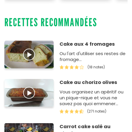
RECETTES RECOMMANDÉES
Cake aux 4 fromages
Ou l'art d'utiliser ses restes de
fromage...
(18 notes)
Cake au chorizo olives
Vous organisez un apéritif ou
un pique-nique et vous ne
savez pas quoi emmener
comme cake salé ? Cette
(271 notes)
recette de cake au chorizo
est facile à…
Carrot cake salé au