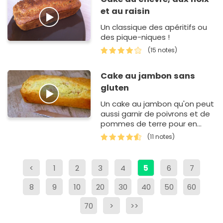
et au raisin
Un classique des apéritifs ou
des pique-niques !
(15 notes)
Cake au jambon sans
gluten
Un cake au jambon qu'on peut
aussi garnir de poivrons et de
pommes de terre pour en
faire un plat complet!
(11 notes)
<
1
2
3
4
5
6
7
8
9
10
20
30
40
50
60
70
>
>>