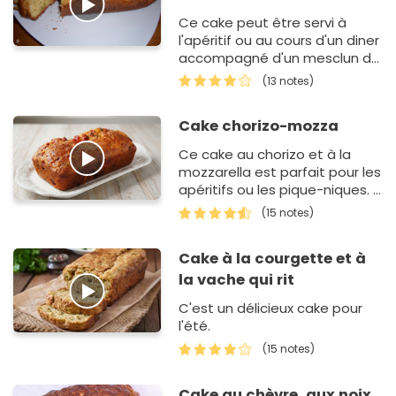
Ce cake peut être servi à
l'apéritif ou au cours d'un diner
accompagné d'un mesclun de
salade.
(13 notes)
Cake chorizo-mozza
Ce cake au chorizo et à la
mozzarella est parfait pour les
apéritifs ou les pique-niques. Il
se prépare à l'avance et se
(15 notes)
transporte faci…
Cake à la courgette et à
la vache qui rit
C'est un délicieux cake pour
l'été.
(15 notes)
Cake au chèvre, aux noix