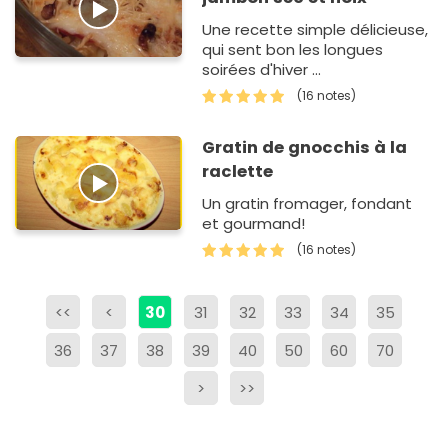
Une recette simple délicieuse,
qui sent bon les longues
soirées d'hiver ...
(16 notes)
Gratin de gnocchis à la
raclette
Un gratin fromager, fondant
et gourmand!
(16 notes)
<<
<
30
31
32
33
34
35
36
37
38
39
40
50
60
70
>
>>