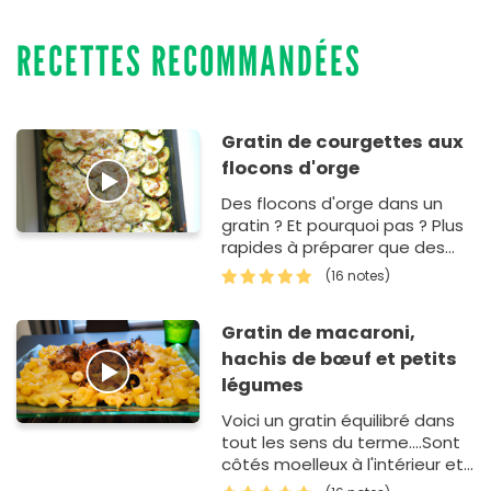
RECETTES RECOMMANDÉES
Gratin de courgettes aux
flocons d'orge
Des flocons d'orge dans un
gratin ? Et pourquoi pas ? Plus
rapides à préparer que des
céréales complètes puisque
(16 notes)
déjà précuits, les flocons de
céréales sont idéals…
Gratin de macaroni,
hachis de bœuf et petits
légumes
Voici un gratin équilibré dans
tout les sens du terme....Sont
côtés moelleux à l'intérieur et
croustillant au dessus ravira