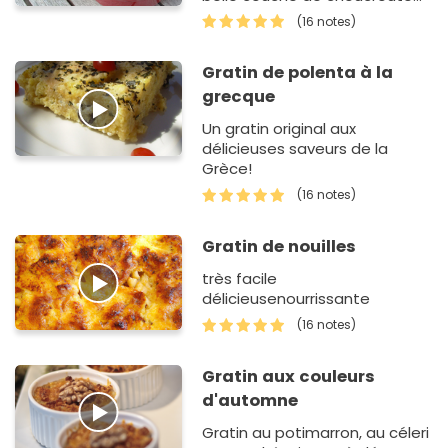
bien dorée. Un gratin très bon
(16 notes)
marché pour les soirées qui se
rafraîchissent, l…
Gratin de polenta à la
grecque
Un gratin original aux
délicieuses saveurs de la
Grèce!
(16 notes)
Gratin de nouilles
très facile
délicieusenourrissante
(16 notes)
Gratin aux couleurs
d'automne
Gratin au potimarron, au céleri