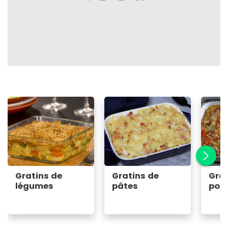
Gratins de
Gratins de
Grat
légumes
pâtes
poi