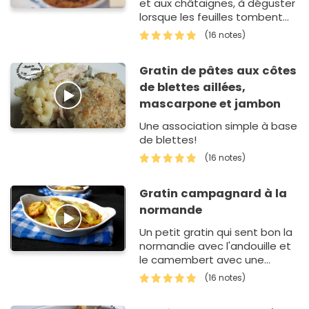
et aux châtaignes, à déguster
lorsque les feuilles tombent
pour retrouver les couleurs de
(16 notes)
l'automne dans son assiette.
Gratin de pâtes aux côtes
de blettes aillées,
mascarpone et jambon
Une association simple à base
de blettes!
(16 notes)
Gratin campagnard à la
normande
Un petit gratin qui sent bon la
normandie avec l'andouille et
le camembert avec une
petite pointe sucrée-salée
(16 notes)
avec les pommes.