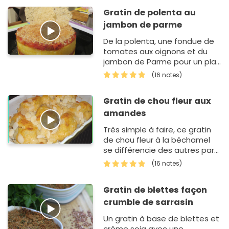
Gratin de polenta au
jambon de parme
De la polenta, une fondue de
tomates aux oignons et du
jambon de Parme pour un plat
très parfumé.
(16 notes)
Gratin de chou fleur aux
amandes
Très simple à faire, ce gratin
de chou fleur à la béchamel
se différencie des autres par
l'ajout d'amandes effilées en
(16 notes)
fin de cuisson au four. Et oui
toujours le su…
Gratin de blettes façon
crumble de sarrasin
Un gratin à base de blettes et
crème soja avec une