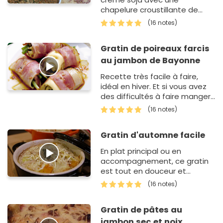
chapelure croustillante de
kasha, pistaches, noix et
(16 notes)
parmesan.
Gratin de poireaux farcis
au jambon de Bayonne
Recette très facile à faire,
idéal en hiver. Et si vous avez
des difficultés à faire manger
du fromage et/ou légumes
(16 notes)
aux enfants, cette recette
passe très bien en t…
Gratin d'automne facile
En plat principal ou en
accompagnement, ce gratin
est tout en douceur et
légèrement sucré.Présenté
(16 notes)
dans de petites cocottes,
cela donnera un côté rustique
Gratin de pâtes au
à votre t…
jambon sec et noix