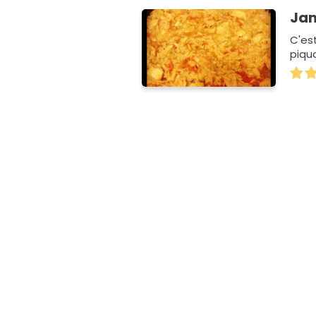
Jam
C'est
piqua