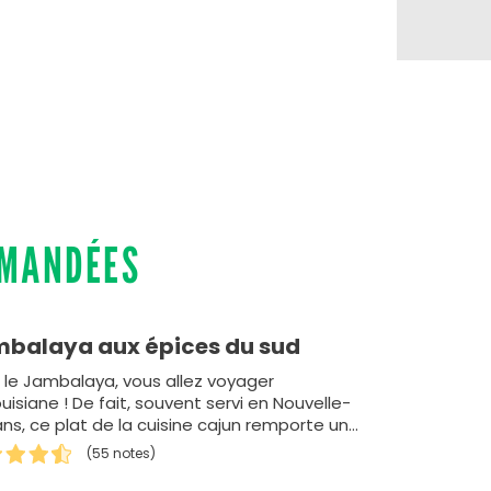
MMANDÉES
balaya aux épices du sud
 le Jambalaya, vous allez voyager
uisiane ! De fait, souvent servi en Nouvelle-
ans, ce plat de la cuisine cajun remporte un
c succ&egra…
(55 notes)