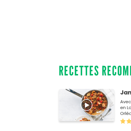
RECETTES RECO
Jam
Avec
en Lo
Orlé
fran