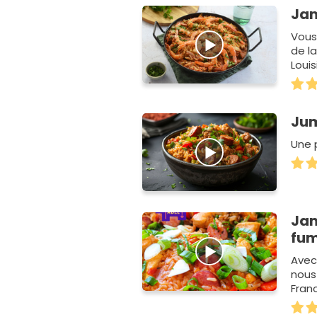
Ja
Vous
de l
Loui
Or…
Ju
Une 
Jam
fum
Avec
nous 
Fran
m…