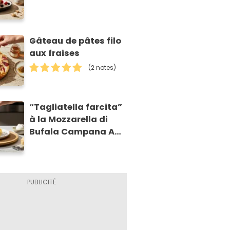
Gâteau de pâtes filo
aux fraises
(2 notes)
“Tagliatella farcita”
à la Mozzarella di
Bufala Campana AOP
et à la poire
caramélisée, sur
fondue et tuiles
croustillants de
Asiago AOP