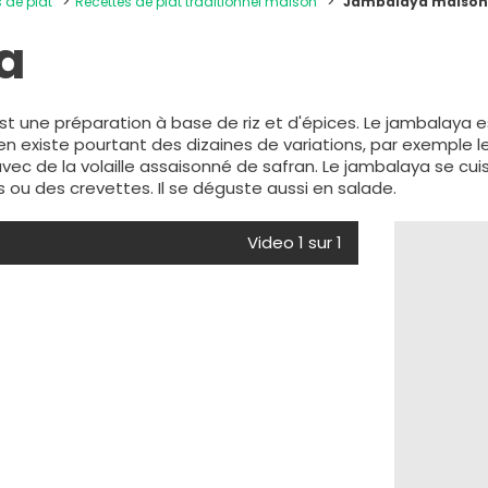
s de plat
Recettes de plat traditionnel maison
Jambalaya maiso
a
st une préparation à base de riz et d'épices. Le jambalaya
Il en existe pourtant des dizaines de variations, par exemple 
avec de la volaille assaisonné de safran. Le jambalaya se cu
ou des crevettes. Il se déguste aussi en salade.
Video 1 sur 1