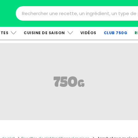
TTES
CUISINE DE SAISON
VIDÉOS
CLUB 750G
R