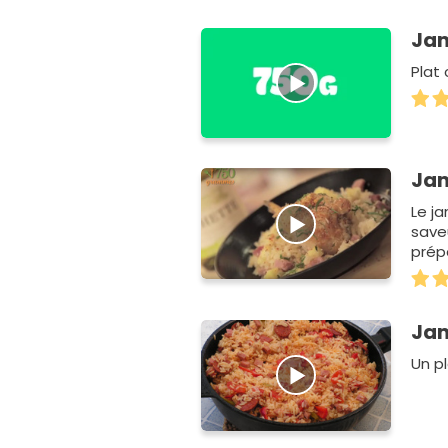
Jam
Plat
Jam
Le j
save
prépa
Jam
Un p