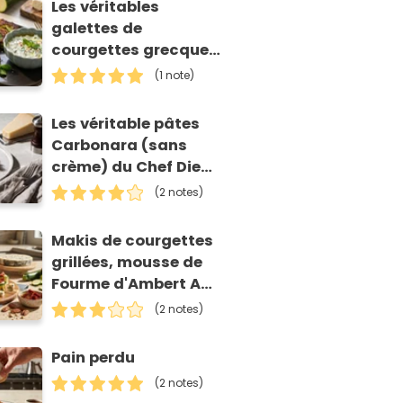
Les véritables
galettes de
courgettes grecques
(kolokithokeftedes)
(1 note)
Les véritable pâtes
Carbonara (sans
crème) du Chef Diego
Accettulli
(2 notes)
Makis de courgettes
grillées, mousse de
Fourme d'Ambert AOP
et tomates séchées
(2 notes)
Pain perdu
(2 notes)