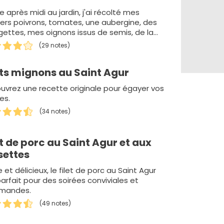
 après midi au jardin, j'ai récolté mes
iers poivrons, tomates, une aubergine, des
gettes, mes oignons issus de semis, de la
andre en graines, du t…
(29 notes)
ets mignons au Saint Agur
uvrez une recette originale pour égayer vos
es.
(34 notes)
et de porc au Saint Agur et aux
settes
e et délicieux, le filet de porc au Saint Agur
arfait pour des soirées conviviales et
mandes.
(49 notes)