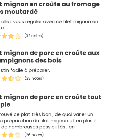
et mignon en croûte au fromage
is moutardé
 allez vous régaler avec ce filet mignon en
te.
(32 notes)
et mignon de porc en croûte aux
mpignons des bois
stin facile à préparer.
(23 notes)
et mignon de porc en croûte tout
ple
trouvé ce plat très bon , de quoi varier un
a préparation du filet mignon et en plus il
e de nombreuses possibilités , en…
(26 notes)