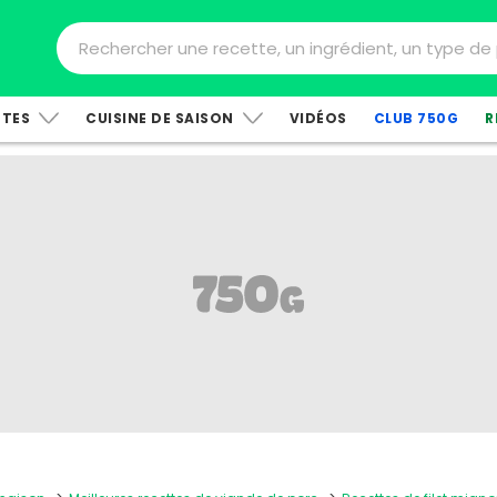
TTES
CUISINE DE SAISON
VIDÉOS
CLUB 750G
R