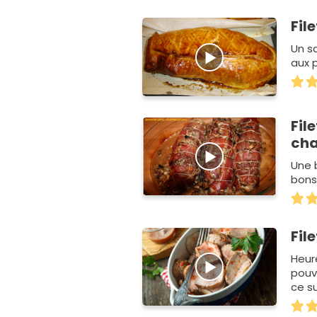
Fil
Un s
aux 
Fil
ch
Une 
bons
Fil
Heur
pouvo
ce s