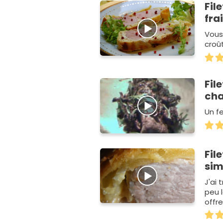
Fil
fra
Vous
croû
Fil
cha
Un fe
Fil
sim
J'ai 
peu l
offr