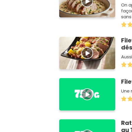
On a
façon
sans
res…
Fil
dés
Auss
Fil
Une 
Rat
au