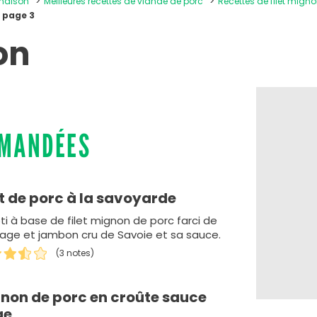
 maison
Meilleures recettes de viande de porc
Recettes de filet mig
 page 3
on
MMANDÉES
et de porc à la savoyarde
ti à base de filet mignon de porc farci de
age et jambon cru de Savoie et sa sauce.
(3 notes)
non de porc en croûte sauce
ge