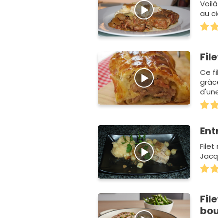
Voilà
au ci
Fil
Ce f
grâc
d'un
Ent
Filet
Jacq
Fil
bou