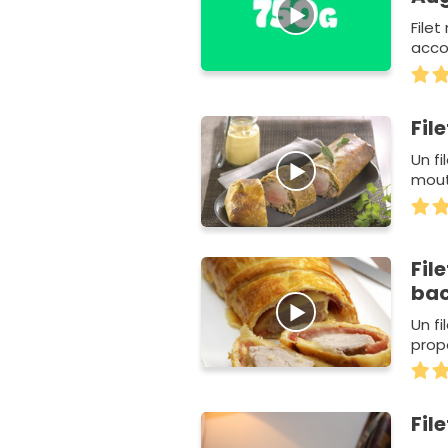
Filet
acco
Fil
Un f
mout
Fil
bac
Un f
prop
Fil