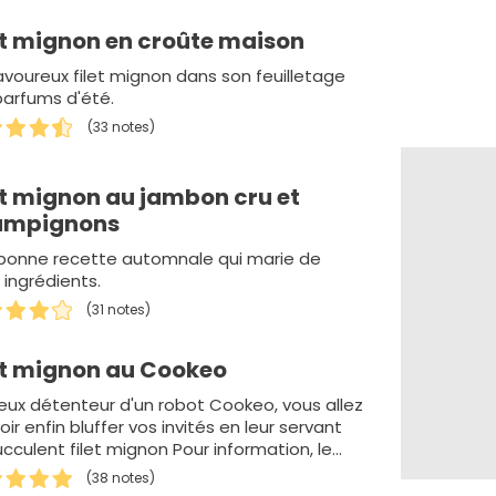
et mignon en croûte maison
avoureux filet mignon dans son feuilletage
parfums d'été.
(33 notes)
et mignon au jambon cru et
ampignons
bonne recette automnale qui marie de
 ingrédients.
(31 notes)
et mignon au Cookeo
eux détenteur d'un robot Cookeo, vous allez
ir enfin bluffer vos invités en leur servant
ucculent filet mignon Pour information, le…
(38 notes)