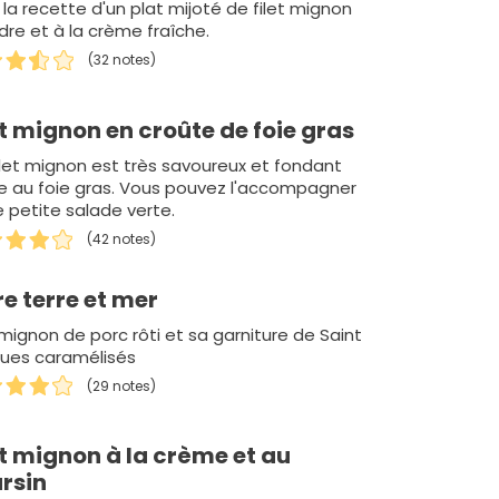
 la recette d'un plat mijoté de filet mignon
dre et à la crème fraîche.
(32 notes)
et mignon en croûte de foie gras
ilet mignon est très savoureux et fondant
e au foie gras. Vous pouvez l'accompagner
e petite salade verte.
(42 notes)
re terre et mer
 mignon de porc rôti et sa garniture de Saint
ues caramélisés
(29 notes)
et mignon à la crème et au
rsin