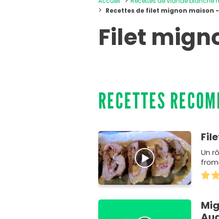
Accueil
Recettes de viande blanche
Recettes de filet mignon maison -
Filet mign
RECETTES RECO
Fil
Un rô
from
Mig
Au