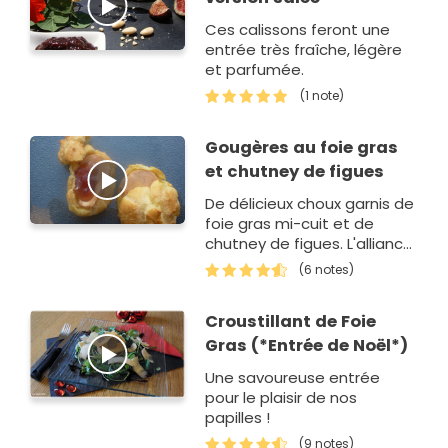
Ces calissons feront une
entrée très fraîche, légère
et parfumée.
(1 note)
Gougères au foie gras
et chutney de figues
De délicieux choux garnis de
foie gras mi-cuit et de
chutney de figues. L'alliance
du salé et du sucré pour un
(6 notes)
apéritif gourmand.
Croustillant de Foie
Gras (*Entrée de Noël*)
Une savoureuse entrée
pour le plaisir de nos
papilles !
(9 notes)