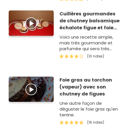
Cuillères gourmandes
de chutney balsamique
échalote figue et foie
gras épicé
Voici une recette simple,
mais très gourmande et
parfumée qui sera très
appréciée au moment des
(10 notes)
fêtes, présentée dans de
jolies cuillères, cela donne
un petit côté…
Foie gras au torchon
(vapeur) avec son
chutney de figues
Une autre façon de
déguster le foie gras qu'en
terrine.
(16 notes)