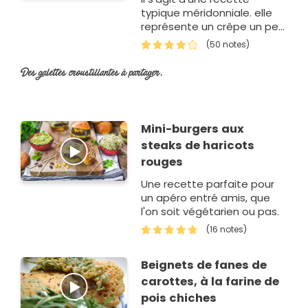
typique méridonniale. elle
représente un crêpe un peu
épaisse servie pour l'apéritif
(50 notes)
ou bien comme plat d'…
Des galettes croustillantes à partager.
Mini-burgers aux
steaks de haricots
rouges
Une recette parfaite pour
un apéro entré amis, que
l'on soit végétarien ou pas.
(16 notes)
Beignets de fanes de
carottes, à la farine de
pois chiches