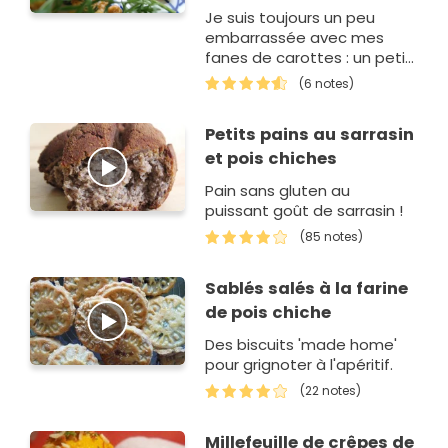
Je suis toujours un peu
embarrassée avec mes
fanes de carottes : un petit
peu dans la soupe, dans
(6 notes)
une sauce verte... Et le reste
?
Petits pains au sarrasin
et pois chiches
Pain sans gluten au
puissant goût de sarrasin !
(85 notes)
Sablés salés à la farine
de pois chiche
Des biscuits 'made home'
pour grignoter à l'apéritif.
(22 notes)
Millefeuille de crêpes de