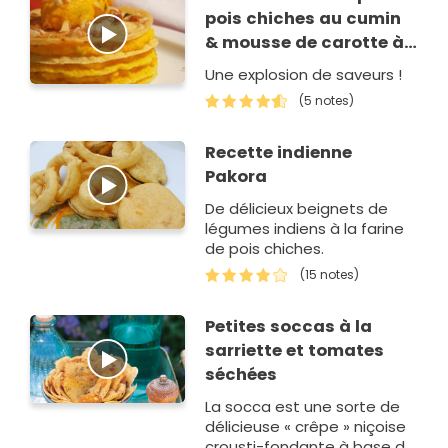
pois chiches au cumin
& mousse de carotte à
la coriandre
Une explosion de saveurs !
(5 notes)
Recette indienne
Pakora
De délicieux beignets de
légumes indiens à la farine
de pois chiches.
(15 notes)
Petites soccas à la
sarriette et tomates
séchées
La socca est une sorte de
délicieuse « crêpe » niçoise
crousti-fondante à base de