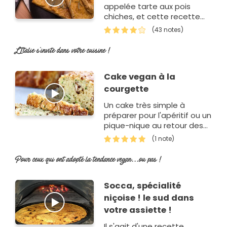
appelée tarte aux pois
chiches, et cette recette
nous vient d'Italie.
(43 notes)
L'Italie s'invite dans votre cuisine !
Cake vegan à la
courgette
Un cake très simple à
préparer pour l'apéritif ou un
pique-nique au retour des
beaux jours.
(1 note)
Pour ceux qui ont adopté la tendance vegan...ou pas !
Socca, spécialité
niçoise ! le sud dans
votre assiette !
Il s'agit d'une recette