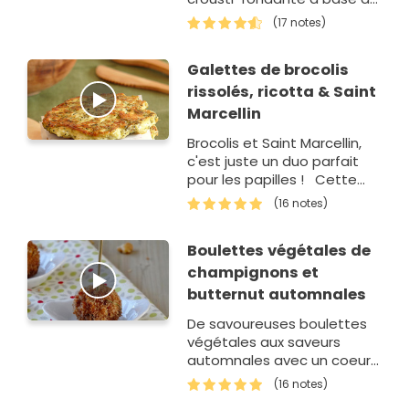
farine de pois chiches.
(17 notes)
Traditionnellement…
Galettes de brocolis
rissolés, ricotta & Saint
Marcellin
Brocolis et Saint Marcellin,
c'est juste un duo parfait
pour les papilles ! Cette
recette remporte la 3ème
(16 notes)
place du concours Le brocoli
fait sa rentr&…
Boulettes végétales de
champignons et
butternut automnales
De savoureuses boulettes
végétales aux saveurs
automnales avec un coeur
moelleux et une chapelure
(16 notes)
de marrons croustillante. A