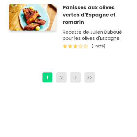
déguster à l'heure de
Panisses aux olives
l'apéro ou en ac…
vertes d’Espagne et
romarin
Recette de Julien Duboué
pour les olives d'Espagne.
(1 note)
1
2
>
>>