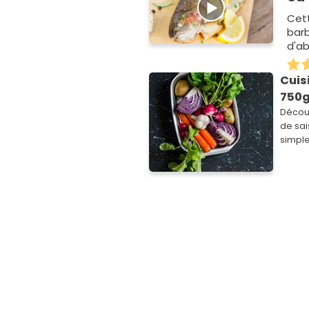
Cett
barb
d'ab
par
Cuis
750g
Découv
de sai
simpl