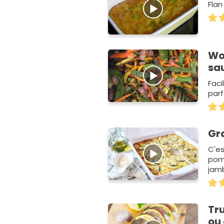
Flan
Wo
sa
Faci
parf
Gr
C'es
pom
jamb
Tru
ou 