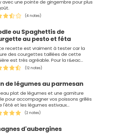
y avec une pointe de gingembre pour plus
oût.
(4 notes)
odle ou Spaghettis de
rgette au pesto et féta
e recette est vraiment à tester car la
ure des courgettes taillées de cette
ère est très agréable. Pour la r&eac…
(12 notes)
an de légumes au parmesan
eau plat de légumes et une garniture
le pour accompagner vos poissons grillés
ve l'été et les légumes estivaux…
(2 notes)
sagnes d'aubergines