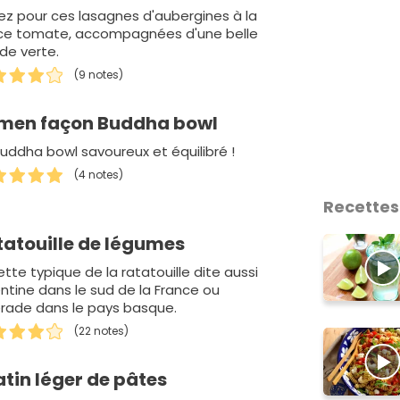
z pour ces lasagnes d'aubergines à la
ce tomate, accompagnées d'une belle
de verte.
(9 notes)
men façon Buddha bowl
uddha bowl savoureux et équilibré !
(4 notes)
Recettes
tatouille de légumes
tte typique de la ratatouille dite aussi
ntine dans le sud de la France ou
erade dans le pays basque.
(22 notes)
tin léger de pâtes