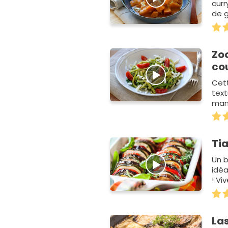
curr
de g
Zo
cou
Cett
text
mani
Ti
Un b
idéa
! Vi
La