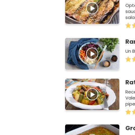
Opte
sau
sala
Ra
Un B
Ra
Rece
Vale
pip
Gra