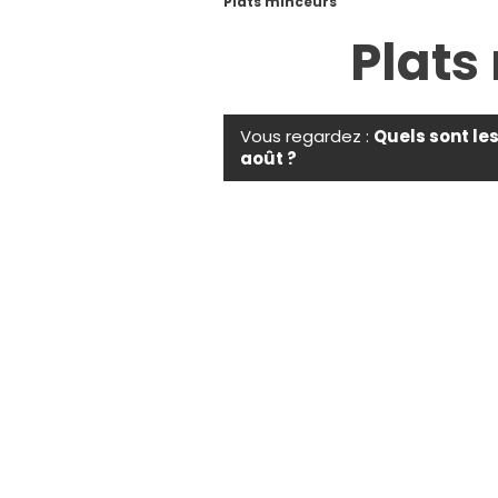
Plats minceurs
Plats
Vous regardez :
Quels sont le
août ?