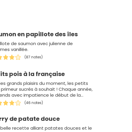
umon en papillote des îles
llote de saumon avec julienne de
mes vanillée.
(87 notes)
its pois à la française
es grands plaisirs du moment, les petits
 primeur sucrés à souhait ! Chaque année,
tends avec impatience le début de la
on car frais, les petits poi…
(46 notes)
rry de patate douce
belle recette alliant patates douces et le