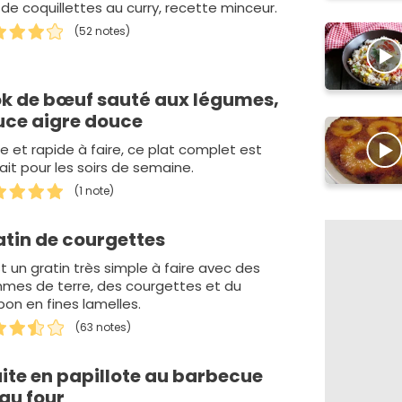
 de coquillettes au curry, recette minceur.
(52 notes)
k de bœuf sauté aux légumes,
uce aigre douce
le et rapide à faire, ce plat complet est
ait pour les soirs de semaine.
(1 note)
atin de courgettes
t un gratin très simple à faire avec des
mes de terre, des courgettes et du
on en fines lamelles.
(63 notes)
ite en papillote au barbecue
au four