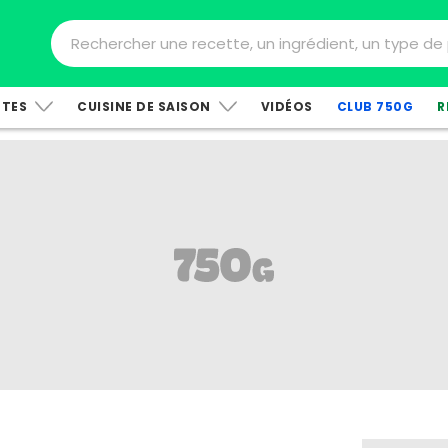
TTES
CUISINE DE SAISON
VIDÉOS
CLUB 750G
R