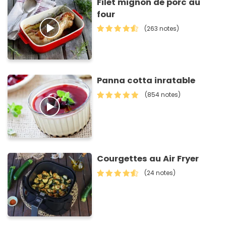
Filet mignon de porc au
four
(263 notes)
Panna cotta inratable
(854 notes)
Courgettes au Air Fryer
(24 notes)