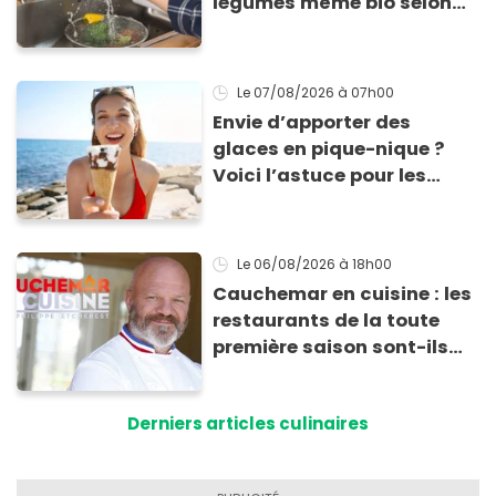
légumes même bio selon
cette experte en hygiène
Le 07/08/2026
à 07h00
Envie d’apporter des
glaces en pique-nique ?
Voici l’astuce pour les
transporter facilement et
les conserver sans qu’elles
ne fondent !
Le 06/08/2026
à 18h00
Cauchemar en cuisine : les
restaurants de la toute
première saison sont-ils
encore ouverts ?
Derniers articles culinaires