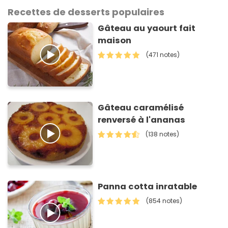
Recettes de desserts populaires
Gâteau au yaourt fait
maison
(471 notes)
Gâteau caramélisé
renversé à l'ananas
(138 notes)
Panna cotta inratable
(854 notes)