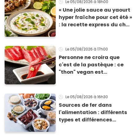
Le 05/08/2026
à 18h00
« Une jolie sauce au yaourt
hyper fraîche pour cet été »
: la recette express du chef
Éric Frechon pour
accompagner vos
grillades
Le 05/08/2026
à 17h00
Personne ne croira que
c'est de la pastèque : ce
"thon" vegan est
totalement bluffant
Le 05/08/2026
à 16h30
Sources de fer dans
l'alimentation : différents
types et différences
d'absorption par le corps