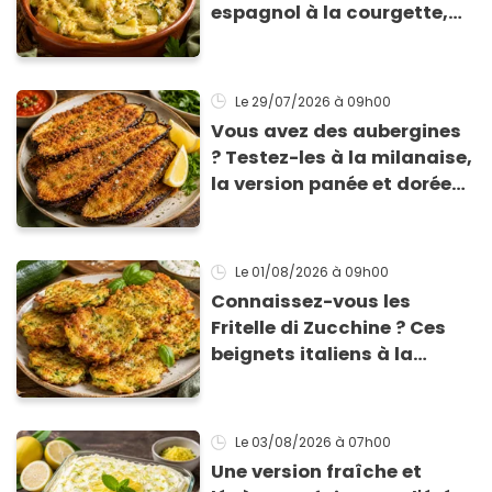
espagnol à la courgette,
prêt en 15 min pour moins
de 3 € !
Le 29/07/2026
à 09h00
Vous avez des aubergines
? Testez-les à la milanaise,
la version panée et dorée
qui change du gratin
classique
Le 01/08/2026
à 09h00
Connaissez-vous les
Fritelle di Zucchine ? Ces
beignets italiens à la
courgette prêts en 10 min
sont un pur délice !
Le 03/08/2026
à 07h00
Une version fraîche et