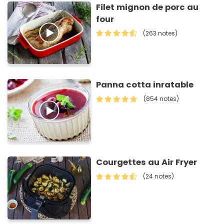
Filet mignon de porc au
four
(263 notes)
Panna cotta inratable
(854 notes)
Courgettes au Air Fryer
(24 notes)