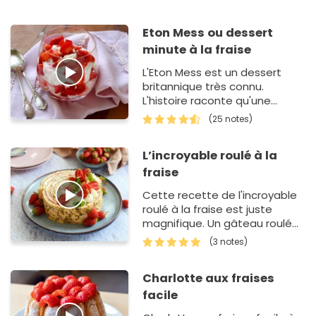
Eton Mess ou dessert
minute à la fraise
L'Eton Mess est un dessert
britannique très connu.
L'histoire raconte qu'une
maman d'un étudient d'Eton a
(25 notes)
apporté une Pavlova et que
celle ci s…
L’incroyable roulé à la
fraise
Cette recette de l'incroyable
roulé à la fraise est juste
magnifique. Un gâteau roulé
garni d'une compotée de
(3 notes)
fraises et d'une cr&…
Charlotte aux fraises
facile