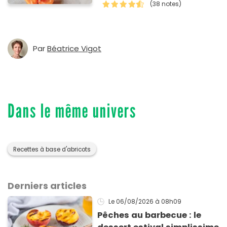
subtil parfum de fleur
(38 notes)
d'oranger.
Par
Béatrice Vigot
Dans le même univers
Recettes à base d'abricots
Derniers articles
Le 06/08/2026
à 08h09
Pêches au barbecue : le