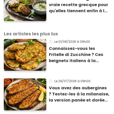
vraie recette grecque pour
qu'elles tiennent enfin à la
cuisson
Les articles les plus lus
Le 01/08/2026
à 09h00
Connaissez-vous les
Fritelle di Zucchine ? Ces
beignets italiens à la
courgette prêts en 10 min
sont un pur délice !
Le 29/07/2026
à 09h00
Vous avez des aubergines
? Testez-les à la milanaise,
la version panée et dorée
qui change du gratin
classique