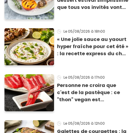
dessert estival simplissime
que tous vos invités vont
vous réclamer
Le 05/08/2026
à 18h00
« Une jolie sauce au yaourt
hyper fraîche pour cet été »
: la recette express du chef
Éric Frechon pour
accompagner vos
grillades
Le 05/08/2026
à 17h00
Personne ne croira que
c'est de la pastèque : ce
"thon" vegan est
totalement bluffant
Le 05/08/2026
à 12h00
Galettes de courgettes : la