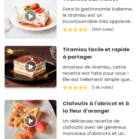
Dans la gastronomie italienne,
le tiramisu est un
incontournable très apprécié
un peu partout dans le
(654 notes)
monde. C'est un dessert
simple &agra…
Tiramisu facile et rapide
à partager
Amateur de tiramisu, cette
recette est faite pour vous !
Elle est tellement simple que
même les enfants peuvent
(1.4K notes)
venir vous aider pour le
montage du tiramisu.…
Clafoutis à l'abricot et à
la fleur d'oranger
Un délicieuse recette de
clafoutis avec de généreux
morceaux d'abricots et un