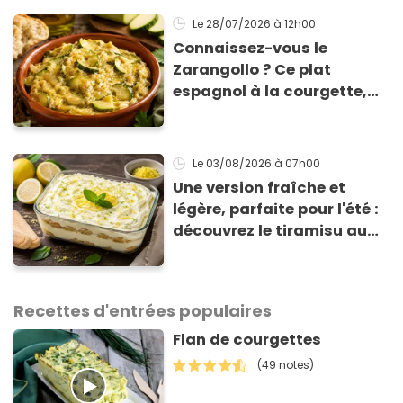
Le 28/07/2026
à 12h00
Connaissez-vous le
Zarangollo ? Ce plat
espagnol à la courgette,
prêt en 15 min pour moins
de 3 € !
Le 03/08/2026
à 07h00
Une version fraîche et
légère, parfaite pour l'été :
découvrez le tiramisu au
citron de Viviana, la
gagnante de Top Chef !
Recettes d'entrées populaires
Flan de courgettes
(49 notes)