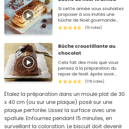
Si cette année vous souhaitez
proposer à vos invités une
bûche de Noël gourmande
mais légère en bouche, optez
(13 notes)
pour cet…
Bûche croustillante au
chocolat
Cela fait des mois que vous
pensez à la préparation du
repas de Noël. Après avoir
sélectionné le bon morceau
(178 notes)
et la recette d…
Étalez la préparation dans un moule plat de 30
x 40 cm (ou sur une plaque) posé sur une
plaque perforée. Lissez la surface avec une
spatule. Enfournez pendant 15 minutes, en
surveillant la coloration. Le biscuit doit devenir