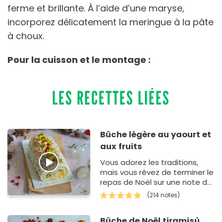
ferme et brillante. À l’aide d’une maryse,
incorporez délicatement la meringue à la pâte
à choux.
Pour la cuisson et le montage :
LES RECETTES LIÉES
Bûche légère au yaourt et
aux fruits
Vous adorez les traditions,
mais vous rêvez de terminer le
repas de Noël sur une note de
légèreté ? Cette bûche de
(214 notes)
No&eum…
Bûche de Noël tiramisù