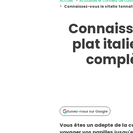
Accueil
Actualités et conseils de cuis
Connaissez-vous le vitello tonna
Connaisse
plat ita
complè
Suivez-nous sur Google
Vous êtes un adepte de la cu
voyager vos papilles jusqu'e