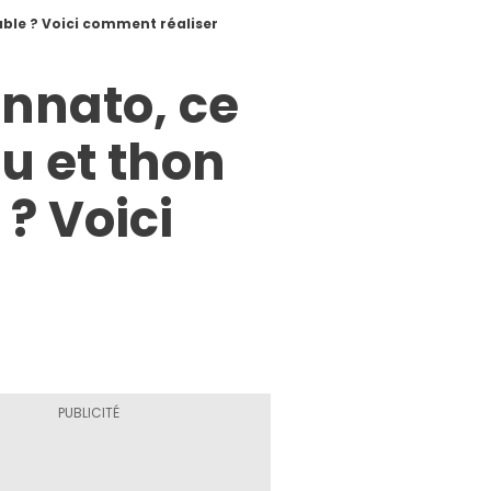
able ? Voici comment réaliser
onnato, ce
u et thon
? Voici