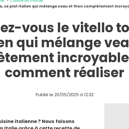
ine
Cuisine du monde
to, ce plat italien qui mélange veau et thon complètement incroy
z-vous le vitello t
lien qui mélange vea
tement incroyable 
comment réaliser
Publié le 20/05/2025 à 12:32
isine italienne ? Nous faisons
n Italie grâce à cette recette de