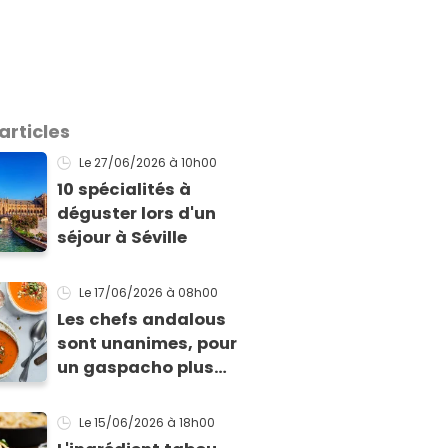
articles
Le 27/06/2026
à 10h00
10 spécialités à
déguster lors d'un
séjour à Séville
Le 17/06/2026
à 08h00
Les chefs andalous
sont unanimes, pour
un gaspacho plus
savoureux, il faut
faire cette étape
Le 15/06/2026
à 18h00
avant mixer les