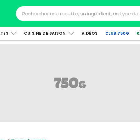
TTES
CUISINE DE SAISON
VIDÉOS
CLUB 750G
R