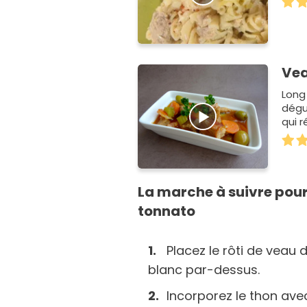
Vea
Long 
dégus
qui r
La marche à suivre pour 
tonnato
Placez le rôti de veau 
blanc par-dessus.
Incorporez le thon ave