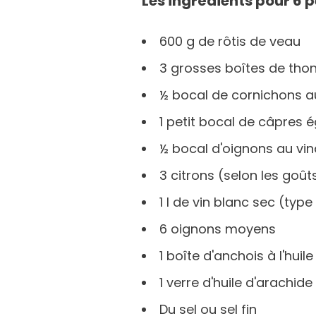
Les ingrédients pour 6 
600 g de rôtis de veau
3 grosses boîtes de thon 
½ bocal de cornichons a
1 petit bocal de câpres 
½ bocal d'oignons au vi
3 citrons (selon les goû
1 l de vin blanc sec (typ
6 oignons moyens
1 boîte d'anchois à l'huil
1 verre d'huile d'arachid
Du sel ou sel fin