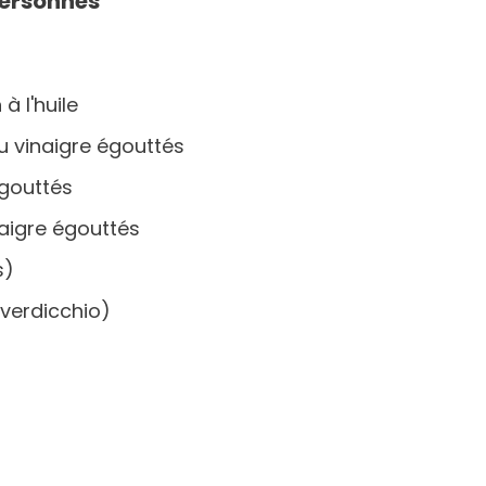
personnes
à l'huile
u vinaigre égouttés
égouttés
naigre égouttés
ts)
e verdicchio)
e
e