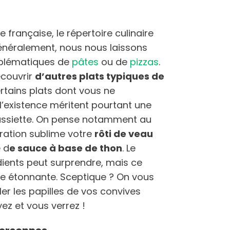
rançaise, le répertoire culinaire
 généralement, nous nous laissons
mblématiques de
pâtes
ou de
pizzas
.
écouvrir
d’autres plats typiques de
rtains plats dont vous ne
’existence méritent pourtant une
 assiette. On pense notamment au
aration sublime votre
rôti de veau
 d
e sauce à base de thon
. Le
ients peut surprendre, mais ce
se étonnante. Sceptique ? On vous
er les papilles de vos convives
yez et vous verrez !