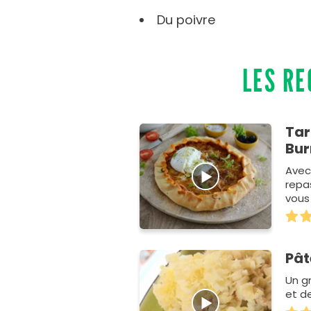
Du poivre
LES RE
Tar
Bur
Avec 
repas
vous
&agr
Pât
Un g
et d