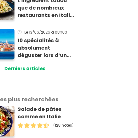
L'ingrédient tabou
tomates
que de nombreux
restaurants en Italie
ajoutent
secrètement dans
Le 13/06/2026
à 08h00
leur carbonara
10 spécialités à
absolument
déguster lors d’un
séjour à Lisbonne
Derniers articles
les plus recherchées
Salade de pâtes
comme en Italie
(128 notes)