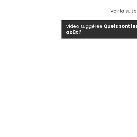
Voir la suit
Vidéo suggérée
Quels sont le
août ?