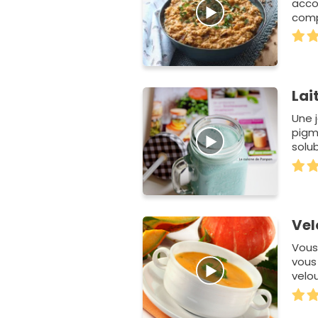
acco
compl
Lai
Une 
pigm
solub
Vel
Vous
vous
velo
Donc