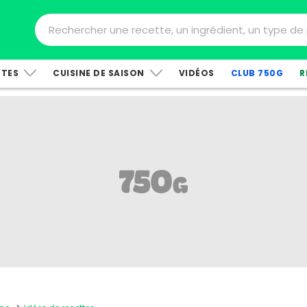
TTES
CUISINE DE SAISON
VIDÉOS
CLUB 750G
R