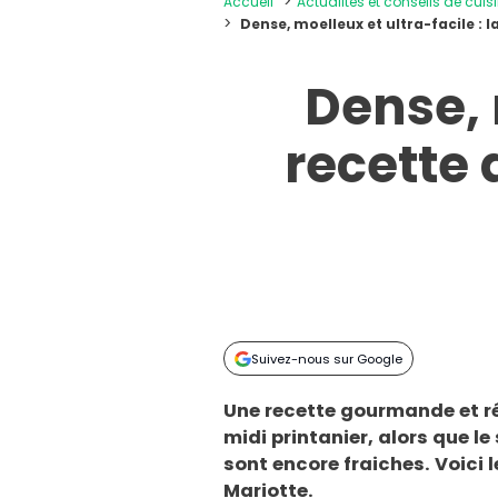
Accueil
Actualités et conseils de cuis
Dense, moelleux et ultra-facile : 
Dense, 
recette 
Suivez-nous sur Google
Une recette gourmande et ré
midi printanier, alors que le
sont encore fraiches. Voici 
Mariotte.