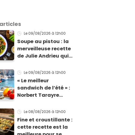
articles
Le 09/08/2026
à 12h00
Soupe au pistou : la
merveilleuse recette
de Julie Andrieu qui
sent bon le Sud
Le 09/08/2026
à 12h00
« Le meilleur
sandwich de l’été » :
Norbert Tarayre
dévoile sa recette du
Pan Bagnat ultra-
Le 08/08/2026
à 12h00
simple et irrésistible !
Fine et croustillante :
cette recette est la
meilleure pour se