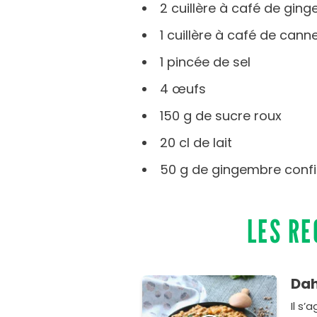
2 cuillère à café de gi
1 cuillère à café de cann
1 pincée de sel
4 œufs
150 g de sucre roux
20 cl de lait
50 g de gingembre conf
LES RE
Dah
Il s’