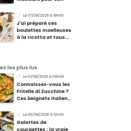
régaler facilement
avec des courgettes
Le 07/08/2026
à 18h00
en été
J'ai préparé ces
boulettes moelleuses
à la ricotta et tous
mes invités m'ont
supplié d'avoir la
recette !
es les plus lus
Le 01/08/2026
à 09h00
Connaissez-vous les
Fritelle di Zucchine ?
Ces beignets italiens
à la courgette prêts
en 10 min sont un pur
Le 05/08/2026
à 12h00
délice !
Galettes de
courgettes : la vraie