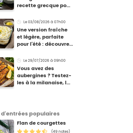
recette grecque pour
qu'elles tiennent
enfin à la cuisson
Le 03/08/2026
à 07h00
Une version fraîche
et légère, parfaite
pour l'été : découvrez
le tiramisu au citron
de Viviana, la
Le 29/07/2026
à 09h00
gagnante de Top
Vous avez des
Chef !
aubergines ? Testez-
les à la milanaise, la
version panée et
dorée qui change du
gratin classique
 d'entrées populaires
Flan de courgettes
(49 notes)