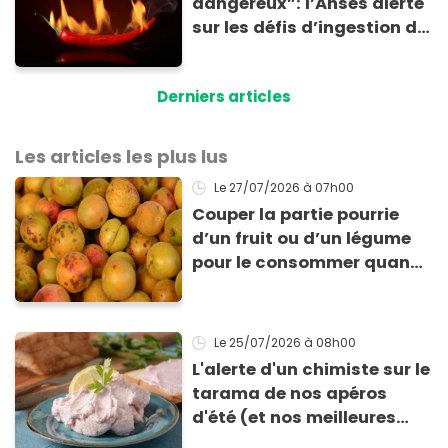
dangereux”: l’Anses alerte
sur les défis d’ingestion de
piments et détaille les
risques
Derniers articles
Les articles les plus lus
Le 27/07/2026
à 07h00
Couper la partie pourrie
d’un fruit ou d’un légume
pour le consommer quand
même : “Je vous invite à
arrêter” avertit ce médecin
Le 25/07/2026
à 08h00
L'alerte d'un chimiste sur le
tarama de nos apéros
d'été (et nos meilleures
alternatives !)