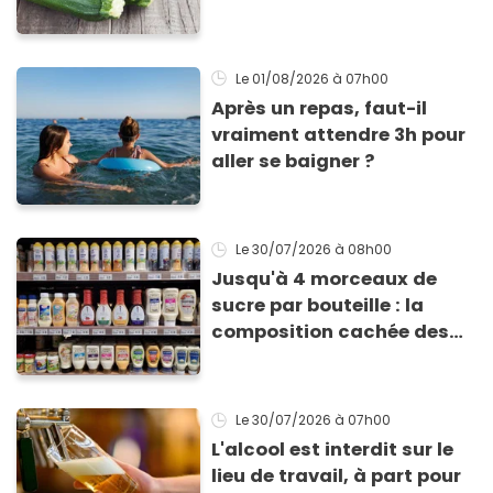
pour profiter de ses
bienfaits ?
Le 01/08/2026
à 07h00
Après un repas, faut-il
vraiment attendre 3h pour
aller se baigner ?
Le 30/07/2026
à 08h00
Jusqu'à 4 morceaux de
sucre par bouteille : la
composition cachée des
vinaigrettes industrielles
(et 3 alternatives maison
ultra-saines)
Le 30/07/2026
à 07h00
L'alcool est interdit sur le
lieu de travail, à part pour