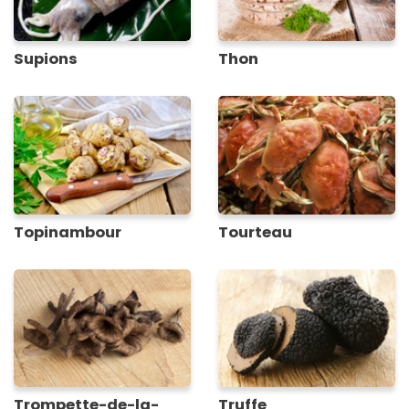
Supions
Thon
Topinambour
Tourteau
Trompette-de-la-
Truffe