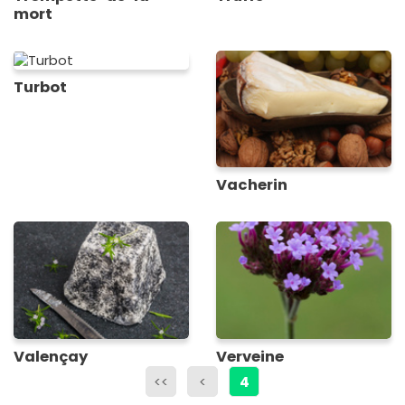
mort
Turbot
Vacherin
Valençay
Verveine
<<
<
4