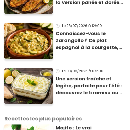
la version panée et dorée
qui change du gratin
classique
Le 28/07/2026
à 12h00
Connaissez-vous le
Zarangollo ? Ce plat
espagnol à la courgette,
prêt en 15 min pour moins
de 3 € !
Le 03/08/2026
à 07h00
Une version fraîche et
légère, parfaite pour l'été :
découvrez le tiramisu au
citron de Viviana, la
gagnante de Top Chef !
Recettes les plus populaires
Mojito : Le vrai