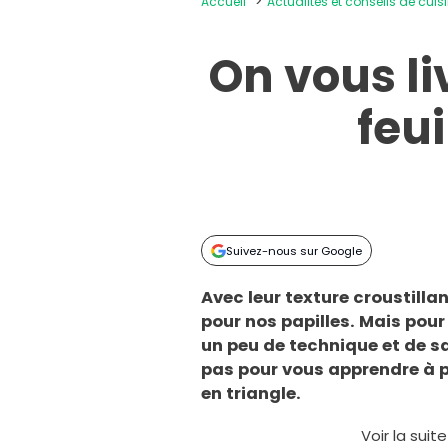
Accueil
Actualités et conseils de cuis
On vous li
feui
Suivez-nous sur Google
Avec leur texture croustillan
pour nos papilles. Mais pou
un peu de technique et de s
pas pour vous apprendre à pl
en triangle.
Voir la suit