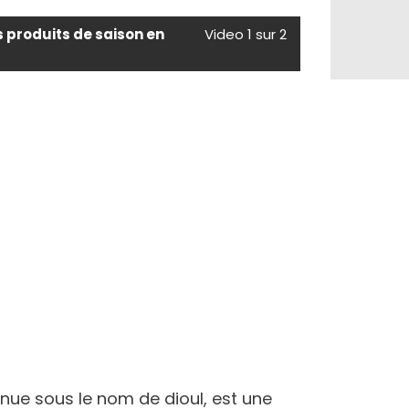
s produits de saison en
Video 1 sur 2
onnue sous le nom de dioul, est une