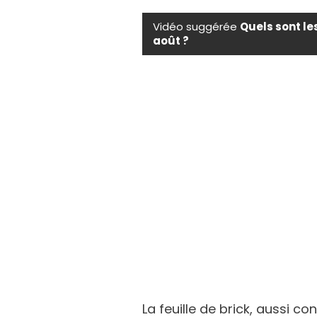
Vidéo suggérée
Quels sont le
août ?
La feuille de brick, aussi c