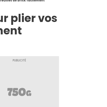
 feuilles de brick facilement
r plier vos
ement