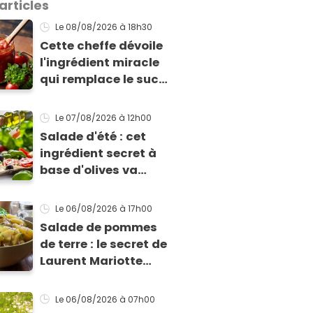
articles
Le 08/08/2026
à 18h30
Cette cheffe dévoile
l'ingrédient miracle
qui remplace le sucre
dans la sauce
tomate pour corriger
Le 07/08/2026
à 12h00
l’acidité
Salade d'été : cet
ingrédient secret à
base d'olives va
rendre vos tomates
mozza inoubliables
Le 06/08/2026
à 17h00
Salade de pommes
de terre : le secret de
Laurent Mariotte
pour un goût
inimitable
Le 06/08/2026
à 07h00