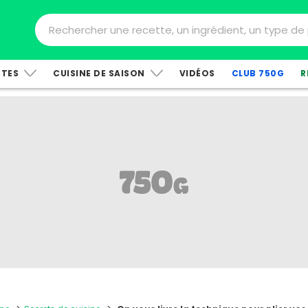
TTES
CUISINE DE SAISON
VIDÉOS
CLUB 750G
R