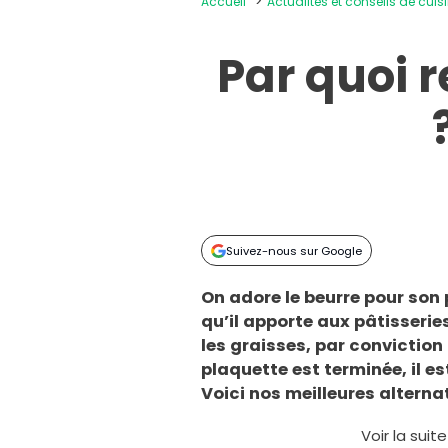
Accueil
Actualités et conseils de cuis
Par quoi 
Suivez-nous sur Google
On adore le beurre pour son 
qu’il apporte aux pâtisseries
les graisses, par convictio
plaquette est terminée, il es
Voici nos meilleures alternat
Voir la suit