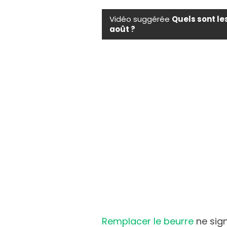
Vidéo suggérée
Quels sont le
août ?
Remplacer le beurre
ne sign