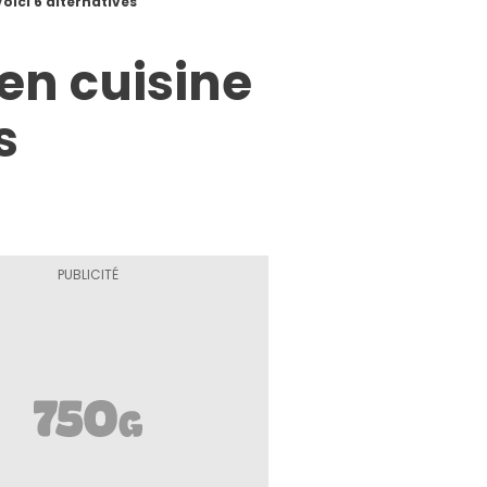
oici 6 alternatives
en cuisine
s