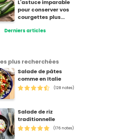
L'astuce imparable
pour conserver vos
courgettes plus
longtemps au frigo
Derniers articles
sans qu'elles ne
pourrissent
les plus recherchées
Salade de pâtes
comme en Italie
(128 notes)
Salade de riz
traditionnelle
(176 notes)