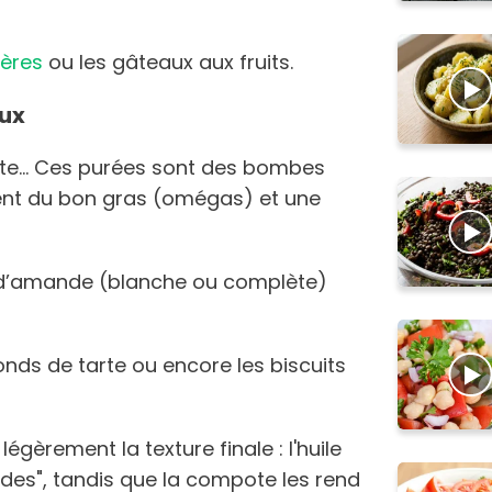
gères
ou les gâteaux aux fruits.
eux
te... Ces purées sont des bombes
rtent du bon gras (omégas) et une
e d’amande (blanche ou complète)
fonds de tarte ou encore les biscuits
égèrement la texture finale : l'huile
des", tandis que la compote les rend