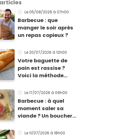
articles
Le 05/08/2026
à 07h00
Barbecue : que
manger le soir après
un repas copieux ?
Le 20/07/2026
à 12h00
Votre baguette de
pain est rassise ?
Voici la méthode
facile pour la rendre
à nouveau
Le 17/07/2026
à 09h00
consommable !
Barbecue : à quel
moment saler sa
viande ? Un boucher
MOF nous livre sa
méthode infaillible
Le 11/07/2026
à 18h00