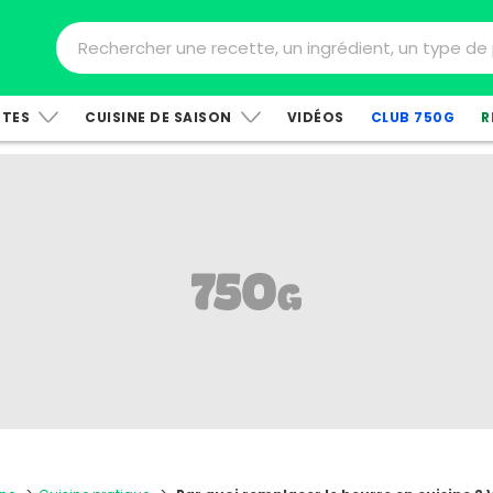
TTES
CUISINE DE SAISON
VIDÉOS
CLUB 750G
R