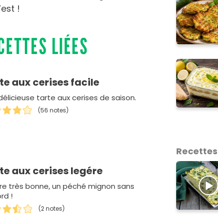
’est !
CETTES LIÉES
te aux cerises facile
délicieuse tarte aux cerises de saison.
(56 notes)
Recettes
te aux cerises legére
re très bonne, un péché mignon sans
rd !
(2 notes)