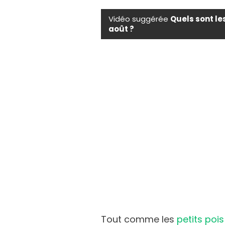
Vidéo suggérée
Quels sont le
août ?
Tout comme les
petits pois