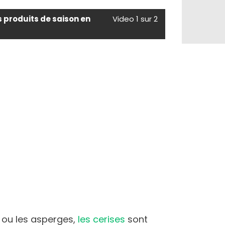
s produits de saison en
Video 1 sur 2
ou les asperges,
les cerises
sont