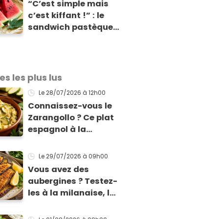
“C’est simple mais
c’est kiffant !” : le
sandwich pastèque
de Norbert Tarayre
va vous rafraîchir
cet été !
es les plus lus
Le 28/07/2026
à 12h00
Connaissez-vous le
Zarangollo ? Ce plat
espagnol à la
courgette, prêt en 15
min pour moins de 3
Le 29/07/2026
à 09h00
€ !
Vous avez des
aubergines ? Testez-
les à la milanaise, la
version panée et
dorée qui change du