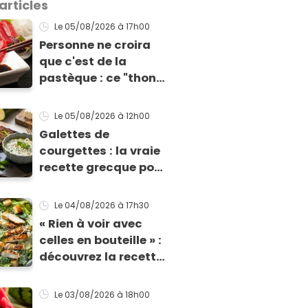
articles
Le 05/08/2026
à 17h00
Personne ne croira
que c'est de la
pastèque : ce "thon"
vegan est
totalement bluffant
Le 05/08/2026
à 12h00
Galettes de
courgettes : la vraie
recette grecque pour
qu'elles tiennent
enfin à la cuisson
Le 04/08/2026
à 17h30
« Rien à voir avec
celles en bouteille » :
découvrez la recette
ultime de la sauce
César par un chef
Le 03/08/2026
à 18h00
étoilé