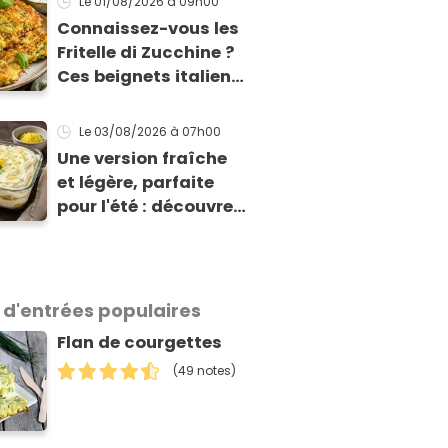
Le 01/08/2026
à 09h00
gratin classique
Connaissez-vous les
Fritelle di Zucchine ?
Ces beignets italiens
à la courgette prêts
en 10 min sont un pur
Le 03/08/2026
à 07h00
délice !
Une version fraîche
et légère, parfaite
pour l'été : découvrez
le tiramisu au citron
de Viviana, la
gagnante de Top
Chef !
 d'entrées populaires
Flan de courgettes
(49 notes)