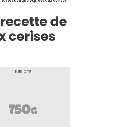
a tarte rustique express aux cerises
 recette de
x cerises