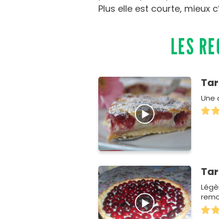
Plus elle est courte, mieux c
LES RE
Tar
Une 
Tar
Légè
remo