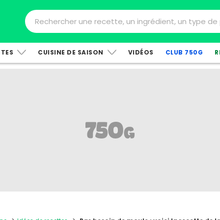
TTES
CUISINE DE SAISON
VIDÉOS
CLUB 750G
R