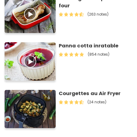
four
(263 notes)
Panna cotta inratable
(854 notes)
Courgettes au Air Fryer
(24 notes)